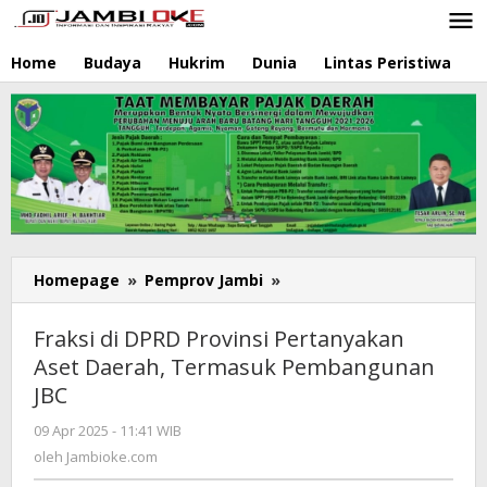
Lewati
ke
konten
Home
Budaya
Hukrim
Dunia
Lintas Peristiwa
N
Homepage
»
Pemprov Jambi
»
Fraksi
di
DPRD
Fraksi di DPRD Provinsi Pertanyakan
Provinsi
Aset Daerah, Termasuk Pembangunan
Pertanyakan
JBC
Aset
Daerah,
09 Apr 2025 - 11:41 WIB
oleh
Termasuk
Jambioke.com
oleh
Jambioke.com
Pembangunan
JBC