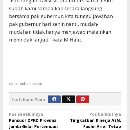
“Pandangan fraksi secara umum sama, tentu
sudah kami sampaikan secara langsung
bersama pak gubernur, kita tunggu jawaban
pak gubernur hari senin nanti, mudah-
mudahan tidak hanya menjawab melainkan
menindak lanjuti,” kata M Hafiz.
oleh
Jambioke.com
Ikuti Kami Pada
Navigasi
Pos sebelumnya
Pos berikutnya
Pansus I DPRD Provinsi
Tingkatkan Kinerja ASN,
pos
Jambi Gelar Pertemuan
Fadhil Arief Tetap