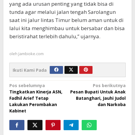
yang ada urusan penting yang tidak bisa di
tunda agar melalui jalan tengah Sarolangun
saat ini jalur lintas Timur belum aman untuk di
lalui kita menghimbau untuk bersabar dan bisa
beristirahat terlebih dahulu,” ujarnya.
oleh
Jambioke.com
Ikuti Kami Pada
Navigasi
Pos sebelumnya
Pos berikutnya
Tingkatkan Kinerja ASN,
Pesan Bupati Untuk Anak
pos
Fadhil Arief Tetap
Batanghari, Jauhi Judol
Lakukan Perombakan
dan Narkoba
Kabinet