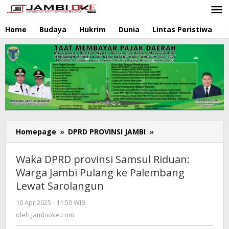
Lewati
ke
konten
Home
Budaya
Hukrim
Dunia
Lintas Peristiwa
N
Homepage
»
DPRD PROVINSI JAMBI
»
Waka
DPRD
provinsi
Waka DPRD provinsi Samsul Riduan:
Samsul
Warga Jambi Pulang ke Palembang
Riduan:
Lewat Sarolangun
Warga
Jambi
10 Apr 2025 - 11:50 WIB
oleh
Pulang
Jambioke.com
oleh
Jambioke.com
ke
Palembang