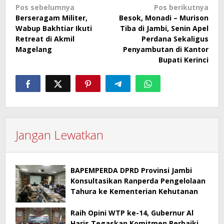
Navigasi
Pos sebelumnya
Pos berikutnya
Berseragam Militer,
Besok, Monadi – Murison
pos
Wabup Bakhtiar Ikuti
Tiba di Jambi, Senin Apel
Retreat di Akmil
Perdana Sekaligus
Magelang
Penyambutan di Kantor
Bupati Kerinci
Jangan Lewatkan
BAPEMPERDA DPRD Provinsi Jambi
Konsultasikan Ranperda Pengelolaan
Tahura ke Kementerian Kehutanan
Raih Opini WTP ke-14, Gubernur Al
Haris Tegaskan Komitmen Perbaiki