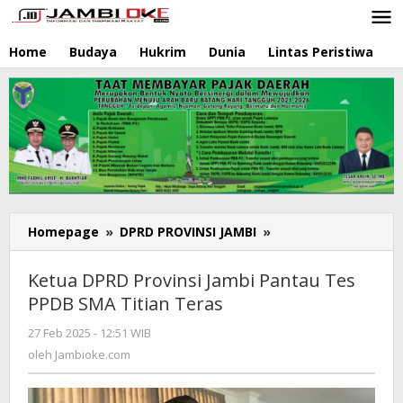
Lewati
ke
konten
Home
Budaya
Hukrim
Dunia
Lintas Peristiwa
N
Homepage
»
DPRD PROVINSI JAMBI
»
Ketua
DPRD
Provinsi
Ketua DPRD Provinsi Jambi Pantau Tes
Jambi
PPDB SMA Titian Teras
Pantau
Tes
27 Feb 2025 - 12:51 WIB
oleh
PPDB
Jambioke.com
oleh
Jambioke.com
SMA
Titian
Teras