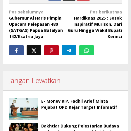
Navigasi
Pos sebelumnya
Pos berikutnya
Gubernur Al Haris Pimpin
Hardiknas 2025 : Sosok
pos
Upacara Pelepasan 480
Inspiratif Murison, Dari
(SATGAS) Papua Batalyon
Guru Hingga Wakil Bupati
142/Ksatria Jaya
Kerinci
Jangan Lewatkan
E- Monev KIP, Fadhil Arief Minta
Pejabat OPD Kejar Target Infomatif
Bakhtiar Dukung Pelestarian Budaya