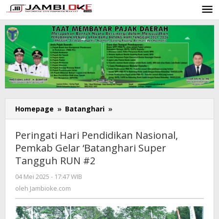
Lewati
ke
konten
Homepage
»
Batanghari
»
Peringati
Hari
Pendidikan
Peringati Hari Pendidikan Nasional,
Nasional,
Pemkab Gelar ‘Batanghari Super
Pemkab
Tangguh RUN #2
Gelar
'Batanghari
04 Mei 2025 - 17:47 WIB
oleh
Super
Jambioke.com
oleh
Jambioke.com
Tangguh
RUN
#2