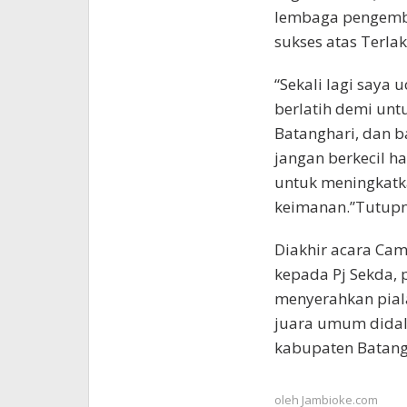
lembaga pengemba
sukses atas Terlak
“Sekali lagi saya
berlatih demi un
Batanghari, dan b
jangan berkecil h
untuk meningkatk
keimanan.”Tutupn
Diakhir acara Cam
kepada Pj Sekda, 
menyerahkan pial
juara umum didal
kabupaten Batang
oleh
Jambioke.com