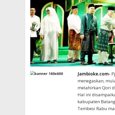
Jambioke.com-
P
menegaskan, mulai
melahirkan Qori d
Hal ini disampai
kabupaten Batang
Tembesi Rabu mal