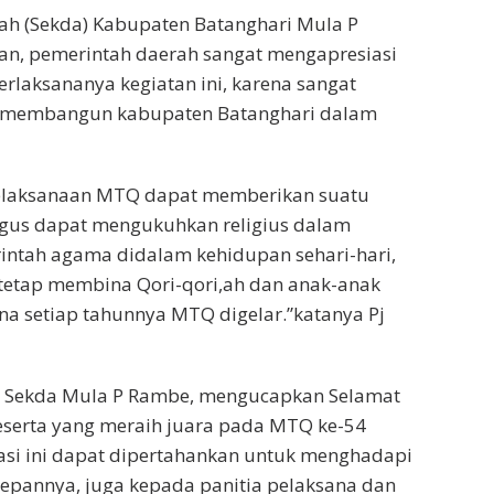
erah (Sekda) Kabupaten Batanghari Mula P
n, pemerintah daerah sangat mengapresiasi
erlaksananya kegiatan ini, karena sangat
 membangun kabupaten Batanghari dalam
elaksanaan MTQ dapat memberikan suatu
igus dapat mengukuhkan religius dalam
intah agama didalam kehidupan sehari-hari,
tetap membina Qori-qori,ah dan anak-anak
ena setiap tahunnya MTQ digelar.”katanya Pj
Pj Sekda Mula P Rambe, mengucapkan Selamat
eserta yang meraih juara pada MTQ ke-54
asi ini dapat dipertahankan untuk menghadapi
epannya, juga kepada panitia pelaksana dan