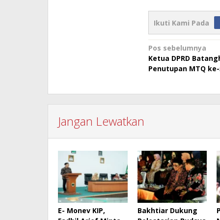
Ikuti Kami Pada
Navigasi
Pos sebelumnya
Ketua DPRD Batangh
pos
Penutupan MTQ ke-
Jangan Lewatkan
E- Monev KIP,
Bakhtiar Dukung