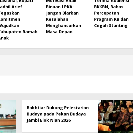
Nasional, Bupati
Motivasi Anak
Terima Audiensi
Fadhil Arief
Binaan LPKA:
BKKBN, Bahas
Tegaskan
Jangan Biarkan
Percepatan
Komitmen
Kesalahan
Program KB dan
Wujudkan
Menghancurkan
Cegah Stunting
Kabupaten Ramah
Masa Depan
Anak
Bakhtiar Dukung Pelestarian
Budaya pada Pekan Budaya
Jambi Elok Nian 2026