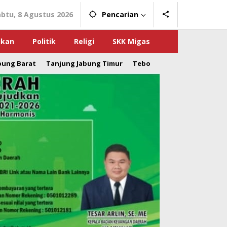
abtu, 8 Agustus 2026
Pencarian
ikan
Politik
Religi
SKK Migas
bung Barat
Tanjung Jabung Timur
Tebo