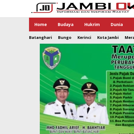
Lewati
ke
konten
Home
Budaya
Hukrim
Dunia
Batanghari
Bungo
Kerinci
Kota Jambi
Mer