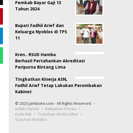
Pemkab Bayar Gaji 13
Tahun 2024
Bupati Fadhil Arief dan
Keluarga Nyoblos di TPS
11
Kren.. RSUD Hamba
Berhasil Pertahankan Akreditasi
Paripurna Bintang Lima
Tingkatkan Kinerja ASN,
Fadhil Arief Tetap Lakukan Perombakan
Kabinet
© 2023 Jambioke.com - All Rights Reserved
Indeks Berita
Kebijakan Privasi
Kode Etik
Pedoman Media Siber
Susunan Redaksi