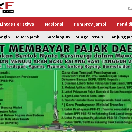
S
Lintas Peristiwa
Nasional
Pemprov Jambi
Pendid
angin
Muaro Jambi
Sarolangun
Sungai Penuh
Tanjung Ja