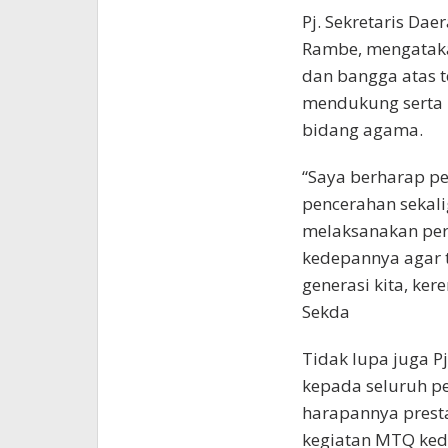
Pj. Sekretaris Da
Rambe, mengataka
dan bangga atas t
mendukung serta
bidang agama.
“Saya berharap p
pencerahan sekal
melaksanakan per
kedepannya agar 
generasi kita, ker
Sekda
Tidak lupa juga 
kepada seluruh p
harapannya prest
kegiatan MTQ ked