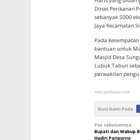
Haris yang didamp
Dinas Perikanan P
sebanyak 5000 eko
Jaya Kecamatan Si
Pada kesempatan 
bantuan untuk Masj
Masjid Desa Sungai
Lubuk Tabun sebes
perwakilan pengu
oleh
Jambioke.com
Ikuti Kami Pada
Navigasi
Pos sebelumnya
Bupati dan Wabup B
pos
Hadiri Paripurna