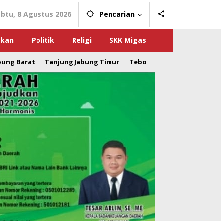
abtu, 8 Agustus 2026
Pencarian
ikan
Politik
Religi
SKK Migas
bung Barat
Tanjung Jabung Timur
Tebo