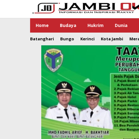
Lewati
ke
konten
Home
Budaya
Hukrim
Dunia
Batanghari
Bungo
Kerinci
Kota Jambi
Mer