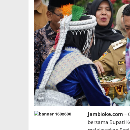
Jambioke.com
– G
bersama Bupati K
melaksankan Penin