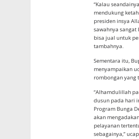
“Kalau seandainya 
mendukung ketaha
presiden insya Alla
sawahnya sangat l
bisa jual untuk p
tambahnya.
Sementara itu, B
menyampaikan uca
rombongan yang te
“Alhamdulillah pa
dusun pada hari 
Program Bunga Des
akan mengadakan 
pelayanan tertent
sebagainya,” ucap