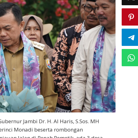
ubernur Jambi Dr. H. Al Haris, S.Sos. MH
erinci Monadi beserta rombongan
jauan Jalan di Renah Pemetik, ada 3 desa