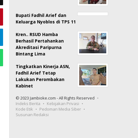
Bupati Fadhil Arief dan
Keluarga Nyoblos di TPS 11
Kren.. RSUD Hamba
Berhasil Pertahankan
Akreditasi Paripurna
Bintang Lima
Tingkatkan Kinerja ASN,
Fadhil Arief Tetap
Lakukan Perombakan
Kabinet
© 2023 Jambioke.com - All Rights Reserved
Indeks Berita
Kebijakan Privasi
Kode Etik
Pedoman Media Siber
Susunan Redaksi