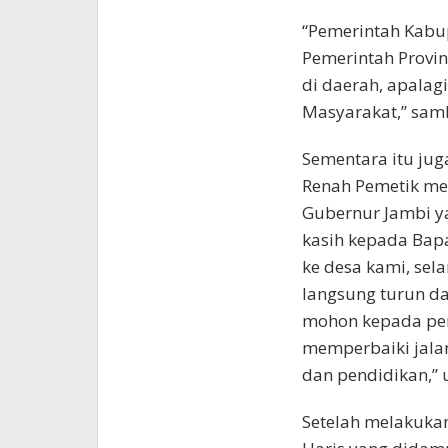
“Pemerintah Kabup
Pemerintah Provi
di daerah, apalag
Masyarakat,” sam
Sementara itu jug
Renah Pemetik me
Gubernur Jambi ya
kasih kepada Bapa
ke desa kami, sela
langsung turun dan
mohon kepada pem
memperbaiki jalan
dan pendidikan,”
Setelah melakukan