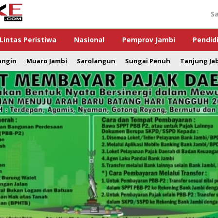
S
Lintas Peristiwa
Nasional
Pemprov Jambi
Pendid
angin
Muaro Jambi
Sarolangun
Sungai Penuh
Tanjung Ja