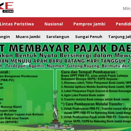
Min
Lintas Peristiwa
Nasional
Pemprov Jambi
Pendid
angin
Muaro Jambi
Sarolangun
Sungai Penuh
Tanjung Ja