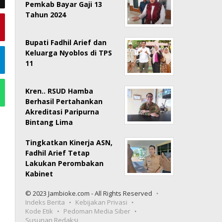
Pemkab Bayar Gaji 13
Tahun 2024
Bupati Fadhil Arief dan
Keluarga Nyoblos di TPS
11
Kren.. RSUD Hamba
Berhasil Pertahankan
Akreditasi Paripurna
Bintang Lima
Tingkatkan Kinerja ASN,
Fadhil Arief Tetap
Lakukan Perombakan
Kabinet
© 2023 Jambioke.com - All Rights Reserved
Indeks Berita
Kebijakan Privasi
Kode Etik
Pedoman Media Siber
Susunan Redaksi