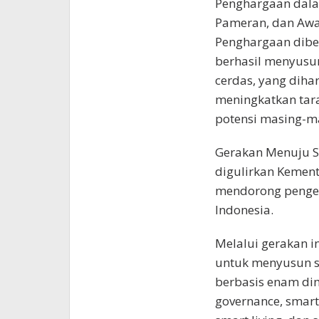
Penghargaan dala
Pameran, dan Awa
Penghargaan diber
berhasil menyusu
cerdas, yang dih
meningkatkan tar
potensi masing-ma
Gerakan Menuju Sma
digulirkan Kement
mendorong pengem
Indonesia.
Melalui gerakan i
untuk menyusun 
berbasis enam dim
governance, smart