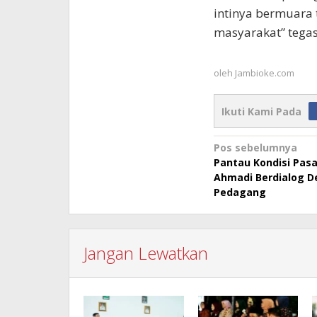
intinya bermuara 
masyarakat” tegas 
oleh
Jambioke.com
Ikuti Kami Pada
Navigasi
Pos sebelumnya
Pantau Kondisi Pas
pos
Ahmadi Berdialog 
Pedagang
Jangan Lewatkan