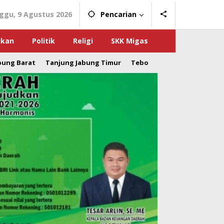
ggu, 9 Agustus 2026
Pencarian
ikan
Politik
Religi
SKK Migas
bung Barat
Tanjung Jabung Timur
Tebo