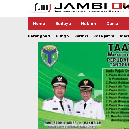
Lewati
ke
konten
Home
Budaya
Hukrim
Dunia
Batanghari
Bungo
Kerinci
Kota Jambi
Mer