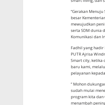
smart living, dan 
“Gerakan Menuju S
besar Kementerian
mewujudkan peningk
serta SDM dunia di
Komunikasi dan Inf
Fadhil yang hadi
PUTR Ajrisa Windr
Smart city, ketika
baru kami, melal
pelayanan kepada
” Mohon dukungan
sudah mulai mene
program kita dan
menambah pening