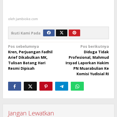
oleh
Jambioke.com
Ikuti Kami Pada
Navigasi
Pos sebelumnya
Pos berikutnya
Kren, Perjuangan Fadhil
Diduga Tidak
pos
Arief Dikabulkan MK,
Profesional, Mahmud
Tulisan Batang Hari
Irsyad Laporkan Hakim
Resmi Dipisah
PN Muarabulian Ke
Komisi Yudisial RI
Jangan Lewatkan