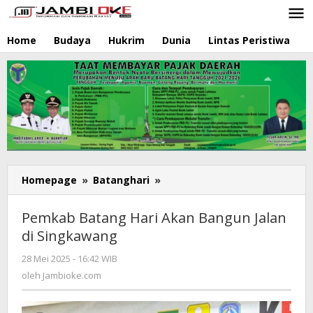
Lewati
ke
konten
Home
Budaya
Hukrim
Dunia
Lintas Peristiwa
N
Homepage
»
Batanghari
»
Pemkab
Batang
Hari
Pemkab Batang Hari Akan Bangun Jalan
Akan
di Singkawang
Bangun
Jalan
28 Mei 2025 - 16:42 WIB
oleh
di
Jambioke.com
oleh
Jambioke.com
Singkawang