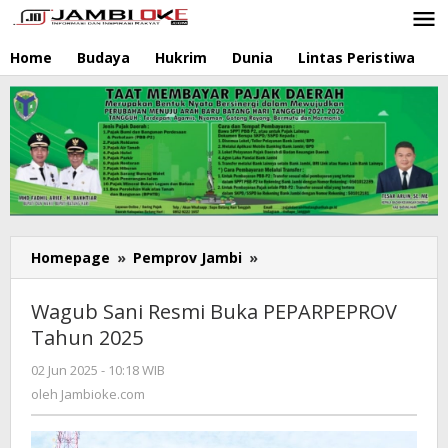
Lewati
ke
konten
Home
Budaya
Hukrim
Dunia
Lintas Peristiwa
N
Homepage
»
Pemprov Jambi
»
Wagub
Sani
Resmi
Wagub Sani Resmi Buka PEPARPEPROV
Buka
Tahun 2025
PEPARPEPROV
Tahun
02 Jun 2025 - 10:18 WIB
oleh
2025
Jambioke.com
oleh
Jambioke.com