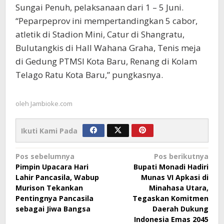
Sungai Penuh, pelaksanaan dari 1 – 5 Juni.
“Peparpeprov ini mempertandingkan 5 cabor,
atletik di Stadion Mini, Catur di Shangratu,
Bulutangkis di Hall Wahana Graha, Tenis meja
di Gedung PTMSI Kota Baru, Renang di Kolam
Telago Ratu Kota Baru,” pungkasnya.
oleh
Jambioke.com
Ikuti Kami Pada
Navigasi
Pos sebelumnya
Pos berikutnya
Pimpin Upacara Hari
Bupati Monadi Hadiri
pos
Lahir Pancasila, Wabup
Munas VI Apkasi di
Murison Tekankan
Minahasa Utara,
Pentingnya Pancasila
Tegaskan Komitmen
sebagai Jiwa Bangsa
Daerah Dukung
Indonesia Emas 2045