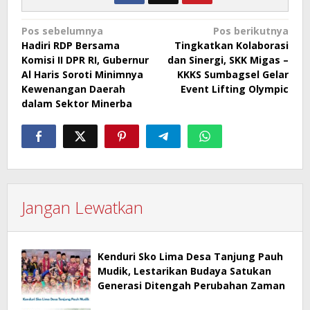
Navigasi
Pos sebelumnya
Pos berikutnya
Hadiri RDP Bersama
Tingkatkan Kolaborasi
pos
Komisi II DPR RI, Gubernur
dan Sinergi, SKK Migas –
Al Haris Soroti Minimnya
KKKS Sumbagsel Gelar
Kewenangan Daerah
Event Lifting Olympic
dalam Sektor Minerba
Jangan Lewatkan
Kenduri Sko Lima Desa Tanjung Pauh
Mudik, Lestarikan Budaya Satukan
Generasi Ditengah Perubahan Zaman