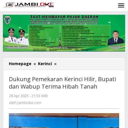
Lewati
ke
konten
Homepage
»
Kerinci
»
Dukung
Pemekaran
Kerinci
Dukung Pemekaran Kerinci Hilir, Bupati
Hilir,
dan Wabup Terima Hibah Tanah
Bupati
dan
28 Apr 2025 - 21:53 WIB
oleh
Wabup
Jambioke.com
oleh
Jambioke.com
Terima
Hibah
Tanah