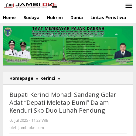
Lewati
ke
konten
Home
Budaya
Hukrim
Dunia
Lintas Peristiwa
N
Homepage
»
Kerinci
»
Bupati
Kerinci
Monadi
Bupati Kerinci Monadi Sandang Gelar
Sandang
Adat “Depati Meletap Bumi” Dalam
Gelar
Kenduri Sko Duo Luhah Pendung
Adat
"Depati
05 Jul 2025 - 11:23 WIB
oleh
Meletap
Jambioke.com
oleh
Jambioke.com
Bumi"
Dalam