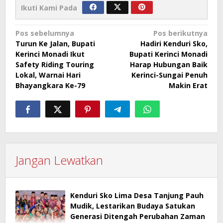
Ikuti Kami Pada
Navigasi
Pos sebelumnya
Pos berikutnya
Turun Ke Jalan, Bupati
Hadiri Kenduri Sko,
pos
Kerinci Monadi Ikut
Bupati Kerinci Monadi
Safety Riding Touring
Harap Hubungan Baik
Lokal, Warnai Hari
Kerinci-Sungai Penuh
Bhayangkara Ke-79
Makin Erat
Jangan Lewatkan
Kenduri Sko Lima Desa Tanjung Pauh
Mudik, Lestarikan Budaya Satukan
Generasi Ditengah Perubahan Zaman