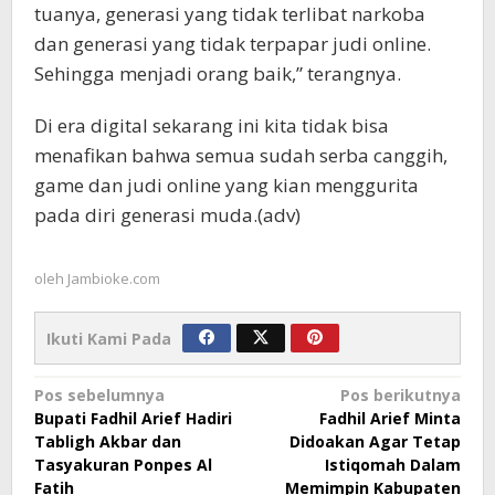
tuanya, generasi yang tidak terlibat narkoba
dan generasi yang tidak terpapar judi online.
Sehingga menjadi orang baik,” terangnya.
Di era digital sekarang ini kita tidak bisa
menafikan bahwa semua sudah serba canggih,
game dan judi online yang kian menggurita
pada diri generasi muda.(adv)
oleh
Jambioke.com
Ikuti Kami Pada
Navigasi
Pos sebelumnya
Pos berikutnya
Bupati Fadhil Arief Hadiri
Fadhil Arief Minta
pos
Tabligh Akbar dan
Didoakan Agar Tetap
Tasyakuran Ponpes Al
Istiqomah Dalam
Fatih
Memimpin Kabupaten