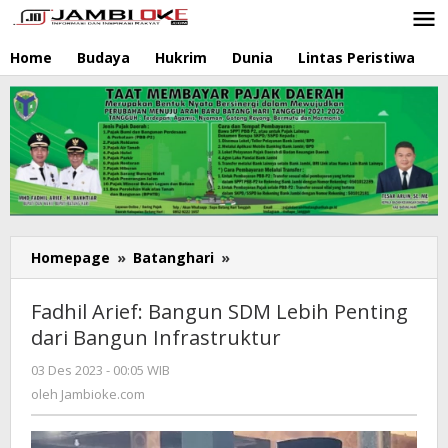
Lewati
ke
konten
Home
Budaya
Hukrim
Dunia
Lintas Peristiwa
N
Homepage
»
Batanghari
»
Fadhil
Arief:
Bangun
Fadhil Arief: Bangun SDM Lebih Penting
SDM
dari Bangun Infrastruktur
Lebih
Penting
03 Des 2023 - 00:05 WIB
oleh
dari
Jambioke.com
oleh
Jambioke.com
Bangun
Infrastruktur