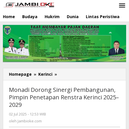
Lewati
ke
konten
Home
Budaya
Hukrim
Dunia
Lintas Peristiwa
N
Homepage
»
Kerinci
»
Monadi
Dorong
Sinergi
Monadi Dorong Sinergi Pembangunan,
Pembangunan,
Pimpin Penetapan Renstra Kerinci 2025–
Pimpin
2029
Penetapan
Renstra
02 Jul 2025 - 12:53 WIB
oleh
Kerinci
Jambioke.com
oleh
Jambioke.com
2025–
2029