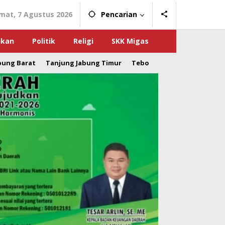
mat, 7 Agustus 2026
Pencarian
ikan
Politik
Religi
SKK Migas
bung Barat
Tanjung Jabung Timur
Tebo