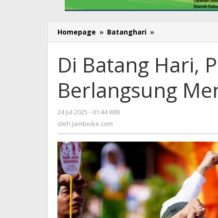
Homepage
»
Batanghari
»
Di
Batang
Hari,
Di Batang Hari, 
Peringatan
HAN
Berlangsung Mer
Berlangsung
Meriah
24 Jul 2025 - 01:44 WIB
oleh
Jambioke.com
oleh
Jambioke.com