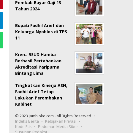
Pemkab Bayar Gaji 13
Tahun 2024
Bupati Fadhil Arief dan
Keluarga Nyoblos di TPS
11
Kren.. RSUD Hamba
Berhasil Pertahankan
Akreditasi Paripurna
Bintang Lima
Tingkatkan Kinerja ASN,
Fadhil Arief Tetap
Lakukan Perombakan
Kabinet
© 2023 Jambioke.com - All Rights Reserved
Indeks Berita
Kebijakan Privasi
Kode Etik
Pedoman Media Siber
Susunan Redaksi