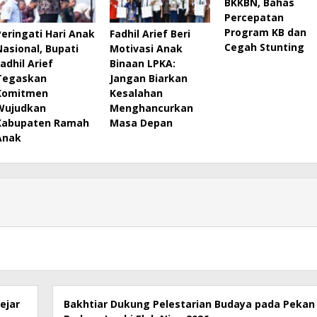
BKKBN, Bahas
Percepatan
Program KB dan
Peringati Hari Anak
Fadhil Arief Beri
Cegah Stunting
Nasional, Bupati
Motivasi Anak
Fadhil Arief
Binaan LPKA:
Tegaskan
Jangan Biarkan
Komitmen
Kesalahan
Wujudkan
Menghancurkan
Kabupaten Ramah
Masa Depan
Anak
ejar
Bakhtiar Dukung Pelestarian Budaya pada Pekan