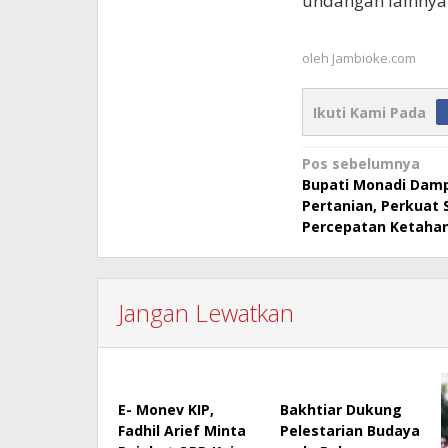
undangan lainnya
oleh
Jambioke.com
Ikuti Kami Pada
Navigasi
Pos sebelumnya
Bupati Monadi Damp
pos
Pertanian, Perkuat 
Percepatan Ketaha
Jangan Lewatkan
E- Monev KIP,
Bakhtiar Dukung
Fadhil Arief Minta
Pelestarian Budaya