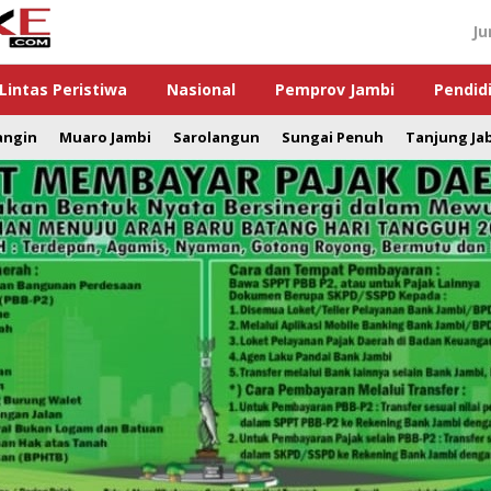
Ju
Lintas Peristiwa
Nasional
Pemprov Jambi
Pendid
angin
Muaro Jambi
Sarolangun
Sungai Penuh
Tanjung Ja