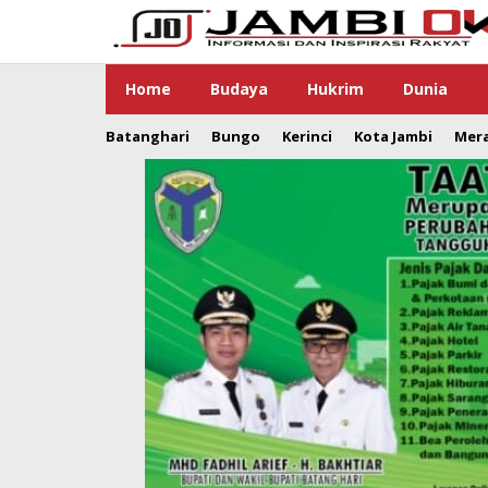
Lewati
ke
konten
Home
Budaya
Hukrim
Dunia
Batanghari
Bungo
Kerinci
Kota Jambi
Mer