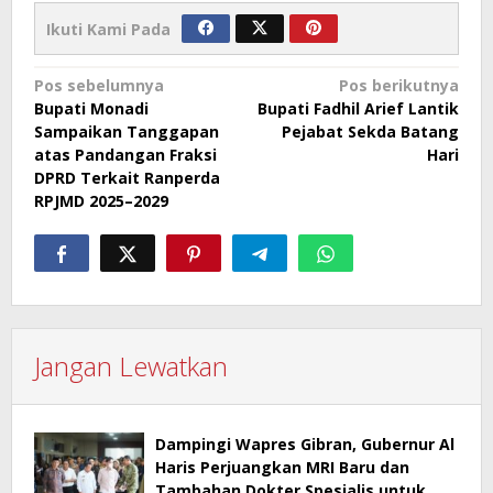
Ikuti Kami Pada
Navigasi
Pos sebelumnya
Pos berikutnya
Bupati Monadi
Bupati Fadhil Arief Lantik
pos
Sampaikan Tanggapan
Pejabat Sekda Batang
atas Pandangan Fraksi
Hari
DPRD Terkait Ranperda
RPJMD 2025–2029
Jangan Lewatkan
Dampingi Wapres Gibran, Gubernur Al
Haris Perjuangkan MRI Baru dan
Tambahan Dokter Spesialis untuk