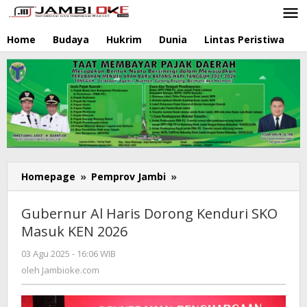
Lewati
ke
konten
Home
Budaya
Hukrim
Dunia
Lintas Peristiwa
N
Homepage
»
Pemprov Jambi
»
Gubernur
Al
Haris
Gubernur Al Haris Dorong Kenduri SKO
Dorong
Masuk KEN 2026
Kenduri
SKO
03 Agu 2025 - 16:06 WIB
oleh
Masuk
Jambioke.com
oleh
Jambioke.com
KEN
2026