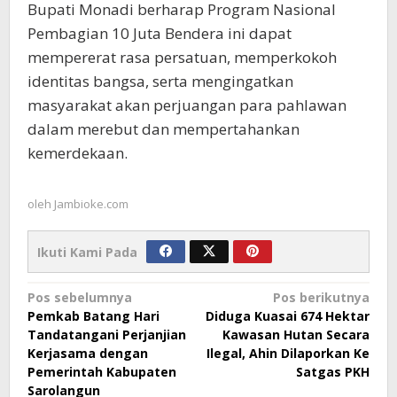
Bupati Monadi berharap Program Nasional
Pembagian 10 Juta Bendera ini dapat
mempererat rasa persatuan, memperkokoh
identitas bangsa, serta mengingatkan
masyarakat akan perjuangan para pahlawan
dalam merebut dan mempertahankan
kemerdekaan.
oleh
Jambioke.com
Ikuti Kami Pada
Navigasi
Pos sebelumnya
Pos berikutnya
Pemkab Batang Hari
Diduga Kuasai 674 Hektar
pos
Tandatangani Perjanjian
Kawasan Hutan Secara
Kerjasama dengan
Ilegal, Ahin Dilaporkan Ke
Pemerintah Kabupaten
Satgas PKH
Sarolangun