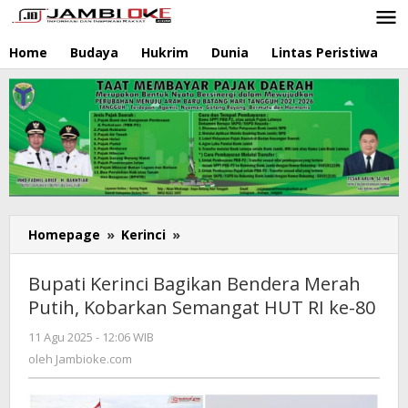
Lewati
ke
konten
Home
Budaya
Hukrim
Dunia
Lintas Peristiwa
N
Homepage
»
Kerinci
»
Bupati
Kerinci
Bagikan
Bupati Kerinci Bagikan Bendera Merah
Bendera
Putih, Kobarkan Semangat HUT RI ke-80
Merah
Putih,
11 Agu 2025 - 12:06 WIB
oleh
Kobarkan
Jambioke.com
oleh
Jambioke.com
Semangat
HUT
RI