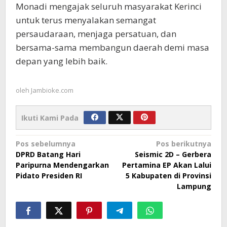
Monadi mengajak seluruh masyarakat Kerinci
untuk terus menyalakan semangat
persaudaraan, menjaga persatuan, dan
bersama-sama membangun daerah demi masa
depan yang lebih baik.
oleh
Jambioke.com
Ikuti Kami Pada
Navigasi
Pos sebelumnya
Pos berikutnya
DPRD Batang Hari
Seismic 2D – Gerbera
pos
Paripurna Mendengarkan
Pertamina EP Akan Lalui
Pidato Presiden RI
5 Kabupaten di Provinsi
Lampung