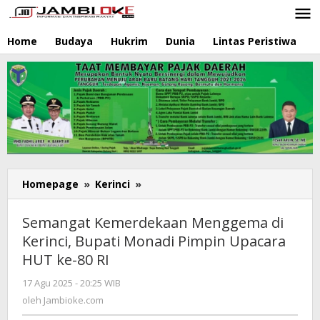
Lewati
ke
konten
Home
Budaya
Hukrim
Dunia
Lintas Peristiwa
N
Homepage
»
Kerinci
»
Semangat
Kemerdekaan
Menggema
Semangat Kemerdekaan Menggema di
di
Kerinci, Bupati Monadi Pimpin Upacara
Kerinci,
HUT ke-80 RI
Bupati
Monadi
17 Agu 2025 - 20:25 WIB
oleh
Pimpin
Jambioke.com
oleh
Jambioke.com
Upacara
HUT