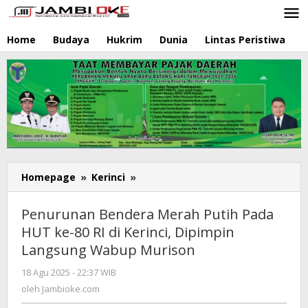
Lewati
ke
konten
Home
Budaya
Hukrim
Dunia
Lintas Peristiwa
N
Homepage
»
Kerinci
»
Penurunan
Bendera
Merah
Penurunan Bendera Merah Putih Pada
Putih
HUT ke-80 RI di Kerinci, Dipimpin
Pada
Langsung Wabup Murison
HUT
ke-
18 Agu 2025 - 22:37 WIB
oleh
80
Jambioke.com
oleh
Jambioke.com
RI
di