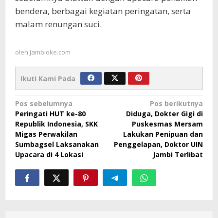
bendera, berbagai kegiatan peringatan, serta
malam renungan suci.
oleh
Jambioke.com
Ikuti Kami Pada
Navigasi
Pos sebelumnya
Pos berikutnya
Peringati HUT ke-80
Diduga, Dokter Gigi di
pos
Republik Indonesia, SKK
Puskesmas Mersam
Migas Perwakilan
Lakukan Penipuan dan
Sumbagsel Laksanakan
Penggelapan, Doktor UIN
Upacara di 4 Lokasi
Jambi Terlibat