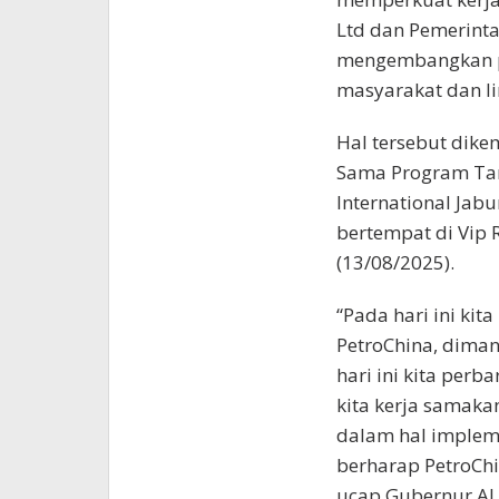
Ltd dan Pemerinta
mengembangkan p
masyarakat dan l
Hal tersebut dik
Sama Program Tan
International Jab
bertempat di Vip
(13/08/2025).
“Pada hari ini ki
PetroChina, diman
hari ini kita perb
kita kerja samaka
dalam hal impleme
berharap PetroChi
ucap Gubernur Al 