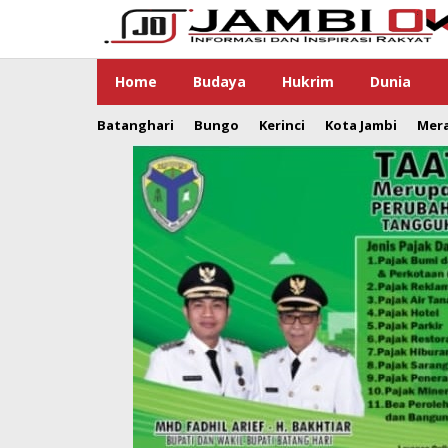
Lewati
ke
konten
Home
Budaya
Hukrim
Dunia
Batanghari
Bungo
Kerinci
Kota Jambi
Mer