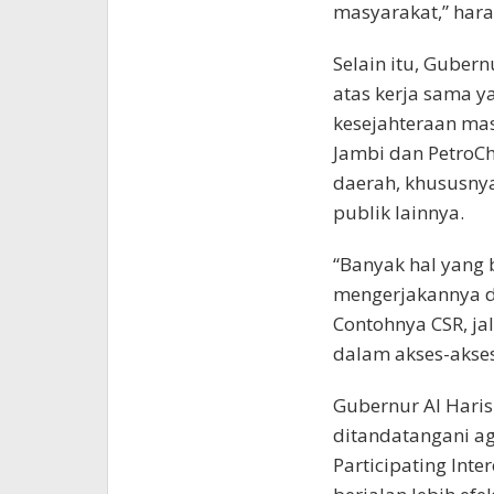
masyarakat,” har
Selain itu, Guber
atas kerja sama y
kesejahteraan ma
Jambi dan PetroC
daerah, khususny
publik lainnya.
“Banyak hal yang 
mengerjakannya d
Contohnya CSR, ja
dalam akses-akses
Gubernur Al Haris
ditandatangani ag
Participating Inter