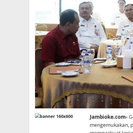
Jambioke.com-
Gu
mengemukakan, p
memperkuat kerja 