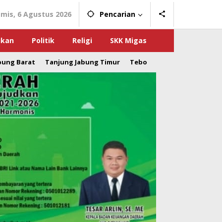
mis, 6 Agustus 2026
Pencarian
ikan
Politik
Religi
SKK Migas
bung Barat
Tanjung Jabung Timur
Tebo