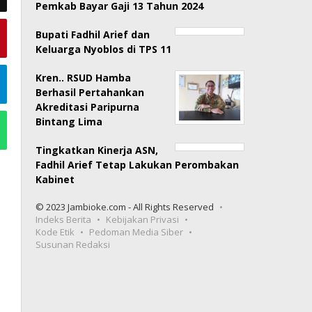
Pemkab Bayar Gaji 13 Tahun 2024
Bupati Fadhil Arief dan
Keluarga Nyoblos di TPS 11
Kren.. RSUD Hamba
Berhasil Pertahankan
Akreditasi Paripurna
Bintang Lima
Tingkatkan Kinerja ASN,
Fadhil Arief Tetap Lakukan Perombakan
Kabinet
© 2023 Jambioke.com - All Rights Reserved
Indeks Berita
Kebijakan Privasi
Kode Etik
Pedoman Media Siber
Susunan Redaksi