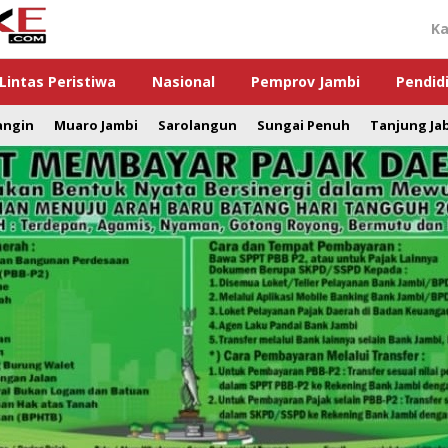
Ka
Lintas Peristiwa
Nasional
Pemprov Jambi
Pendid
angin
Muaro Jambi
Sarolangun
Sungai Penuh
Tanjung Ja