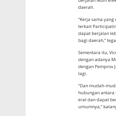
berjalan lebih ef
daerah.
“Kerja sama yang
terkait Participati
dapat berjalan le
bagi daerah,” tega
Sementara itu, Vic
dengan adanya Mo
dengan Pemprov J
lagi.
“Dan mudah-muda
hubungan antara 
erat dan dapat b
umumnya,” katan