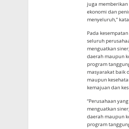
juga memberikan
ekonomi dan peni
menyeluruh,” kata
Pada kesempatan 
seluruh perusahaa
menguatkan sinerg
daerah maupun ko
program tanggung
masyarakat baik d
maupun kesehatan
kemajuan dan kes
“Perusahaan yang 
menguatkan sinerg
daerah maupun ko
program tanggung