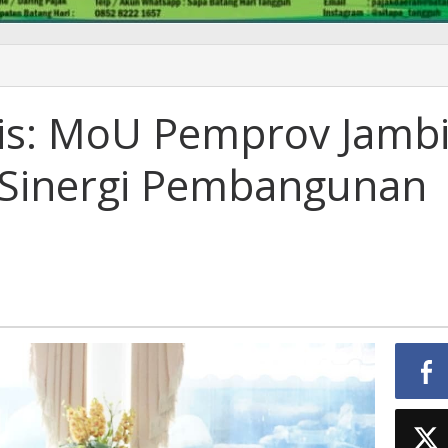
is: MoU Pemprov Jamb
 Sinergi Pembangunan
n
n