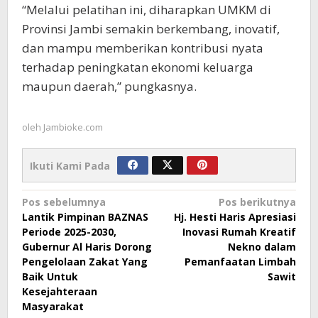
“Melalui pelatihan ini, diharapkan UMKM di
Provinsi Jambi semakin berkembang, inovatif,
dan mampu memberikan kontribusi nyata
terhadap peningkatan ekonomi keluarga
maupun daerah,” pungkasnya.
oleh
Jambioke.com
Ikuti Kami Pada
Navigasi
Pos sebelumnya
Pos berikutnya
Lantik Pimpinan BAZNAS
Hj. Hesti Haris Apresiasi
pos
Periode 2025-2030,
Inovasi Rumah Kreatif
Gubernur Al Haris Dorong
Nekno dalam
Pengelolaan Zakat Yang
Pemanfaatan Limbah
Baik Untuk
Sawit
Kesejahteraan
Masyarakat