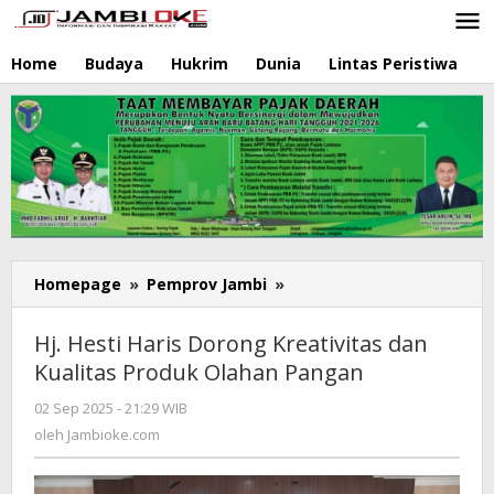
Lewati
ke
konten
Home
Budaya
Hukrim
Dunia
Lintas Peristiwa
N
Homepage
»
Pemprov Jambi
»
Hj.
Hesti
Haris
Hj. Hesti Haris Dorong Kreativitas dan
Dorong
Kualitas Produk Olahan Pangan
Kreativitas
dan
02 Sep 2025 - 21:29 WIB
oleh
Kualitas
Jambioke.com
oleh
Jambioke.com
Produk
Olahan
Pangan