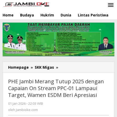
Lewati
ke
konten
Home
Budaya
Hukrim
Dunia
Lintas Peristiwa
N
Homepage
»
SKK Migas
»
PHE
Jambi
Merang
PHE Jambi Merang Tutup 2025 dengan
Tutup
Capaian On Stream PPC-01 Lampaui
2025
Target, Wamen ESDM Beri Apresiasi
dengan
Capaian
01 Jan 2026 - 22:03 WIB
oleh
On
Jambioke.com
oleh
Jambioke.com
Stream
PPC-