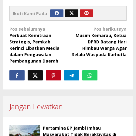
Ikuti Kami Pada
Navigasi
Pos sebelumnya
Pos berikutnya
Perkuat Kemitraan
Musim Kemarau, Ketua
pos
Strategis, Pemkab
DPRD Batang Hari
Kerinci Libatkan Media
Himbau Warga Agar
dalam Pengawalan
Selalu Waspada Karhutla
Pembangunan Daerah
Jangan Lewatkan
Pertamina EP Jambi Imbau
Masyarakat Tidak Beraktivitas di