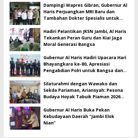
Dampingi Wapres Gibran, Gubernur Al
Haris Perjuangkan MRI Baru dan
Tambahan Dokter Spesialis untuk
RSUD Raden Mattaher
Hadiri Pelantikan JKSN Jambi, Al Haris
Tekankan Peran Guru dan Kiai Jaga
Moral Generasi Bangsa
Gubernur Al Haris Hadiri Upacara Hari
Bhayangkara ke-80, Apresiasi
Pengabdian Polri untuk Bangsa dan
Daerah
Silaturahmi dengan Wawako dan
Sekda Pariaman, Ariansyah: Pesona
Budaya Hoyak Tabuik Piaman 2026
Jadi Contoh Promosi Budaya di Jambi
Gubernur Al Haris Buka Pekan
Kebudayaan Daerah “Jambi Elok
Nian”