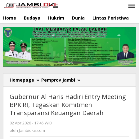
Lewati
ke
konten
Home
Budaya
Hukrim
Dunia
Lintas Peristiwa
N
Homepage
»
Pemprov Jambi
»
Gubernur
Al
Haris
Gubernur Al Haris Hadiri Entry Meeting
Hadiri
BPK RI, Tegaskan Komitmen
Entry
Transparansi Keuangan Daerah
Meeting
BPK
02 Apr 2026 - 17:45 WIB
oleh
RI,
Jambioke.com
oleh
Jambioke.com
Tegaskan
Komitmen