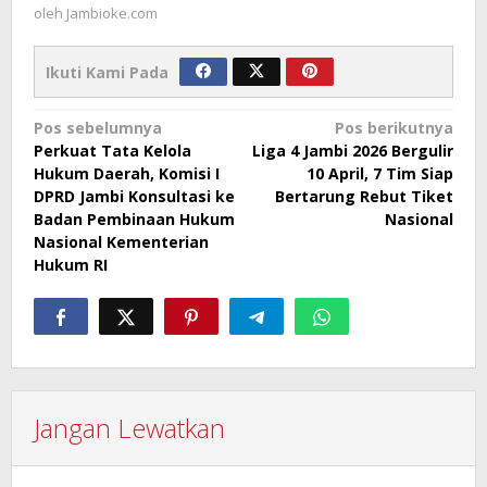
oleh
Jambioke.com
Ikuti Kami Pada
Navigasi
Pos sebelumnya
Pos berikutnya
Perkuat Tata Kelola
Liga 4 Jambi 2026 Bergulir
pos
Hukum Daerah, Komisi I
10 April, 7 Tim Siap
DPRD Jambi Konsultasi ke
Bertarung Rebut Tiket
Badan Pembinaan Hukum
Nasional
Nasional Kementerian
Hukum RI
Jangan Lewatkan