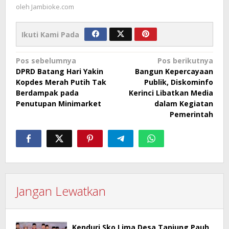
oleh
Jambioke.com
Ikuti Kami Pada
Navigasi
Pos sebelumnya
Pos berikutnya
DPRD Batang Hari Yakin
Bangun Kepercayaan
pos
Kopdes Merah Putih Tak
Publik, Diskominfo
Berdampak pada
Kerinci Libatkan Media
Penutupan Minimarket
dalam Kegiatan
Pemerintah
Jangan Lewatkan
Kenduri Sko Lima Desa Tanjung Pauh