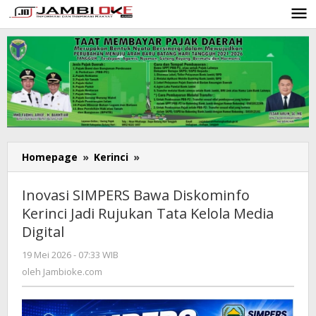
Lewati
ke
konten
Homepage
»
Kerinci
»
Inovasi
SIMPERS
Bawa
Inovasi SIMPERS Bawa Diskominfo
Diskominfo
Kerinci Jadi Rujukan Tata Kelola Media
Kerinci
Digital
Jadi
Rujukan
19 Mei 2026 - 07:33 WIB
oleh
Tata
Jambioke.com
oleh
Jambioke.com
Kelola
Media
Digital