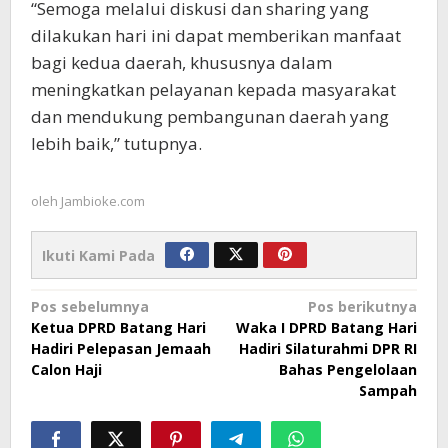
“Semoga melalui diskusi dan sharing yang
dilakukan hari ini dapat memberikan manfaat
bagi kedua daerah, khususnya dalam
meningkatkan pelayanan kepada masyarakat
dan mendukung pembangunan daerah yang
lebih baik,” tutupnya.
oleh
Jambioke.com
Ikuti Kami Pada
Navigasi
Pos sebelumnya
Pos berikutnya
Ketua DPRD Batang Hari
Waka I DPRD Batang Hari
pos
Hadiri Pelepasan Jemaah
Hadiri Silaturahmi DPR RI
Calon Haji
Bahas Pengelolaan
Sampah