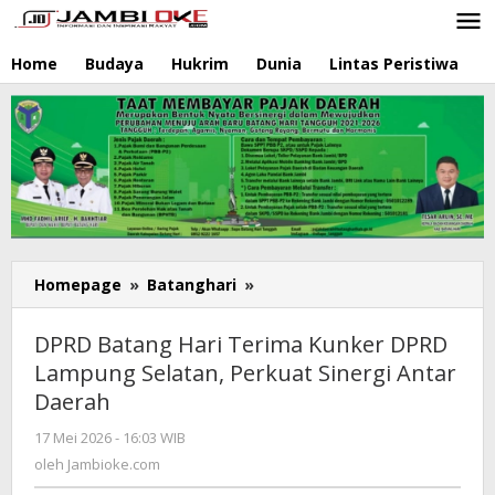
Lewati
ke
konten
Home
Budaya
Hukrim
Dunia
Lintas Peristiwa
N
Homepage
»
Batanghari
»
DPRD
Batang
Hari
DPRD Batang Hari Terima Kunker DPRD
Terima
Lampung Selatan, Perkuat Sinergi Antar
Kunker
Daerah
DPRD
Lampung
17 Mei 2026 - 16:03 WIB
oleh
Selatan,
Jambioke.com
oleh
Jambioke.com
Perkuat
Sinergi