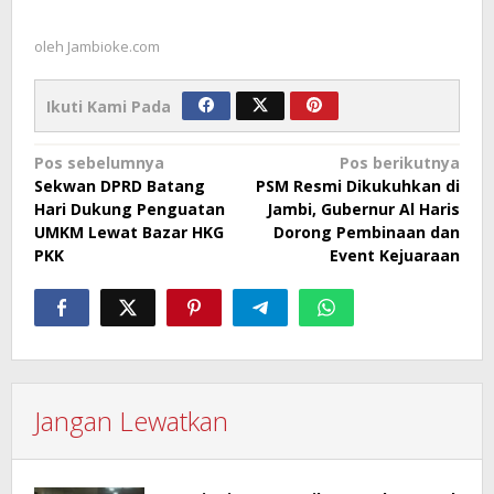
oleh
Jambioke.com
Ikuti Kami Pada
Navigasi
Pos sebelumnya
Pos berikutnya
Sekwan DPRD Batang
PSM Resmi Dikukuhkan di
pos
Hari Dukung Penguatan
Jambi, Gubernur Al Haris
UMKM Lewat Bazar HKG
Dorong Pembinaan dan
PKK
Event Kejuaraan
Jangan Lewatkan