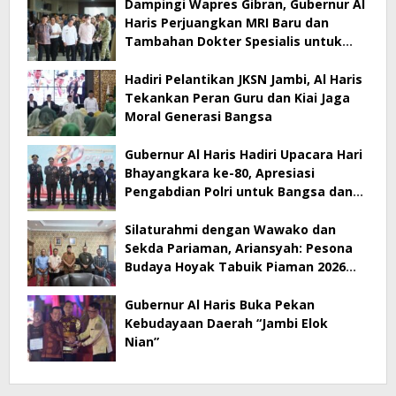
Dampingi Wapres Gibran, Gubernur Al
Haris Perjuangkan MRI Baru dan
Tambahan Dokter Spesialis untuk
RSUD Raden Mattaher
Hadiri Pelantikan JKSN Jambi, Al Haris
Tekankan Peran Guru dan Kiai Jaga
Moral Generasi Bangsa
Gubernur Al Haris Hadiri Upacara Hari
Bhayangkara ke-80, Apresiasi
Pengabdian Polri untuk Bangsa dan
Daerah
Silaturahmi dengan Wawako dan
Sekda Pariaman, Ariansyah: Pesona
Budaya Hoyak Tabuik Piaman 2026
Jadi Contoh Promosi Budaya di Jambi
Gubernur Al Haris Buka Pekan
Kebudayaan Daerah “Jambi Elok
Nian”