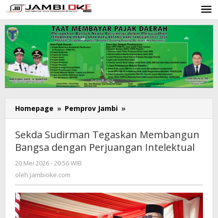
Lewati
ke
konten
Homepage
»
Pemprov Jambi
»
Sekda
Sudirman
Tegaskan
Sekda Sudirman Tegaskan Membangun
Membangun
Bangsa dengan Perjuangan Intelektual
Bangsa
dengan
20 Mei 2026 - 20:56 WIB
oleh
Perjuangan
Jambioke.com
oleh
Jambioke.com
Intelektual