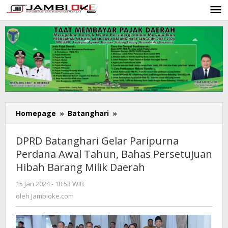
Lewati
ke
konten
Homepage
»
Batanghari
»
DPRD
Batanghari
Gelar
DPRD Batanghari Gelar Paripurna
Paripurna
Perdana Awal Tahun, Bahas Persetujuan
Perdana
Hibah Barang Milik Daerah
Awal
Tahun,
15 Jan 2024 - 10:53 WIB
oleh
Bahas
Jambioke.com
oleh
Jambioke.com
Persetujuan
Hibah
Barang