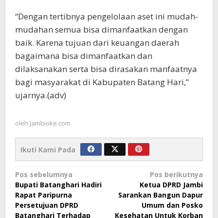
“Dengan tertibnya pengelolaan aset ini mudah-
mudahan semua bisa dimanfaatkan dengan
baik. Karena tujuan dari keuangan daerah
bagaimana bisa dimanfaatkan dan
dilaksanakan serta bisa dirasakan manfaatnya
bagi masyarakat di Kabupaten Batang Hari,”
ujarnya.(adv)
oleh
Jambioke.com
Ikuti Kami Pada
Navigasi
Pos sebelumnya
Pos berikutnya
Bupati Batanghari Hadiri
Ketua DPRD Jambi
pos
Rapat Paripurna
Sarankan Bangun Dapur
Persetujuan DPRD
Umum dan Posko
Batanghari Terhadap
Kesehatan Untuk Korban