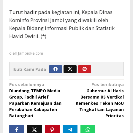
Turut hadir pada kegiatan ini, Kepala Dinas
Kominfo Provinsi Jambi yang diwakili oleh
Kepala Bidang Informasi Publik dan Statistik
Havid Dwiril. (*)
oleh
Jambioke.com
Ikuti Kami Pada
Navigasi
Pos sebelumnya
Pos berikutnya
Diundang TEMPO Media
Gubernur Al Haris
pos
Group, Fadhil Arief
Bersama RS Vertikal
Paparkan Kemajuan dan
Kemenkes Teken MoU
Perubahan Kabupaten
Tingkatkan Layanan
Batanghari
Prioritas