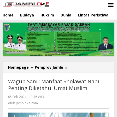
Lewati
ke
konten
Home
Budaya
Hukrim
Dunia
Lintas Peristiwa
N
Homepage
»
Pemprov Jambi
»
Wagub
Sani
:
Wagub Sani : Manfaat Sholawat Nabi
Manfaat
Penting Diketahui Umat Muslim
Sholawat
Nabi
05 Feb 2024 - 13:36 WIB
oleh
Penting
Jambioke.com
oleh
Jambioke.com
Diketahui
Umat
Muslim