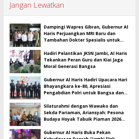
Jangan Lewatkan
Dampingi Wapres Gibran, Gubernur Al
Haris Perjuangkan MRI Baru dan
Tambahan Dokter Spesialis untuk
RSUD Raden Mattaher
Hadiri Pelantikan JKSN Jambi, Al Haris
Tekankan Peran Guru dan Kiai Jaga
Moral Generasi Bangsa
Gubernur Al Haris Hadiri Upacara Hari
Bhayangkara ke-80, Apresiasi
Pengabdian Polri untuk Bangsa dan
Daerah
Silaturahmi dengan Wawako dan
Sekda Pariaman, Ariansyah: Pesona
Budaya Hoyak Tabuik Piaman 2026
Jadi Contoh Promosi Budaya di Jambi
Gubernur Al Haris Buka Pekan
Kebudayaan Daerah “Jambi Elok