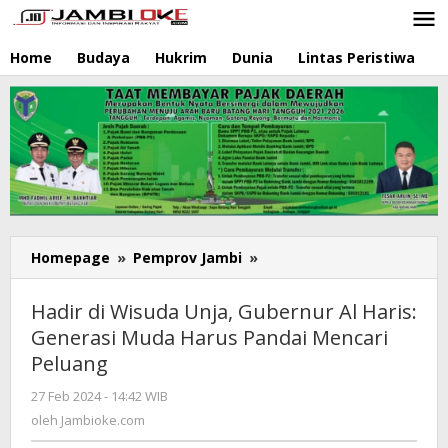
Lewati
ke
konten
Home
Budaya
Hukrim
Dunia
Lintas Peristiwa
N
Homepage
»
Pemprov Jambi
»
Hadir
di
Wisuda
Hadir di Wisuda Unja, Gubernur Al Haris:
Unja,
Generasi Muda Harus Pandai Mencari
Gubernur
Peluang
Al
Haris:
27 Feb 2024 - 14:42 WIB
oleh
Generasi
Jambioke.com
oleh
Jambioke.com
Muda
Harus