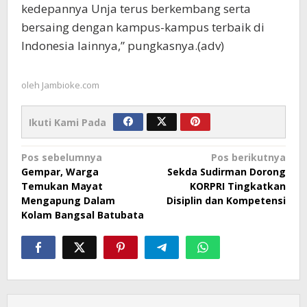
kedepannya Unja terus berkembang serta
bersaing dengan kampus-kampus terbaik di
Indonesia lainnya,” pungkasnya.(adv)
oleh
Jambioke.com
Ikuti Kami Pada
Navigasi
Pos sebelumnya
Pos berikutnya
Gempar, Warga
Sekda Sudirman Dorong
pos
Temukan Mayat
KORPRI Tingkatkan
Mengapung Dalam
Disiplin dan Kompetensi
Kolam Bangsal Batubata