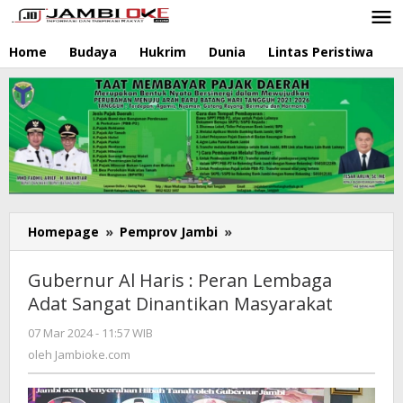
Lewati
ke
konten
Home
Budaya
Hukrim
Dunia
Lintas Peristiwa
N
Homepage
»
Pemprov Jambi
»
Gubernur
Al
Haris
Gubernur Al Haris : Peran Lembaga
:
Adat Sangat Dinantikan Masyarakat
Peran
Lembaga
07 Mar 2024 - 11:57 WIB
oleh
Adat
Jambioke.com
oleh
Jambioke.com
Sangat
Dinantikan
Masyarakat