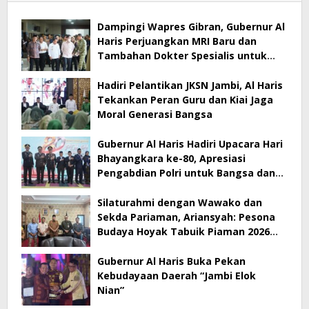
Dampingi Wapres Gibran, Gubernur Al
Haris Perjuangkan MRI Baru dan
Tambahan Dokter Spesialis untuk
RSUD Raden Mattaher
Hadiri Pelantikan JKSN Jambi, Al Haris
Tekankan Peran Guru dan Kiai Jaga
Moral Generasi Bangsa
Gubernur Al Haris Hadiri Upacara Hari
Bhayangkara ke-80, Apresiasi
Pengabdian Polri untuk Bangsa dan
Daerah
Silaturahmi dengan Wawako dan
Sekda Pariaman, Ariansyah: Pesona
Budaya Hoyak Tabuik Piaman 2026
Jadi Contoh Promosi Budaya di Jambi
Gubernur Al Haris Buka Pekan
Kebudayaan Daerah “Jambi Elok
Nian”