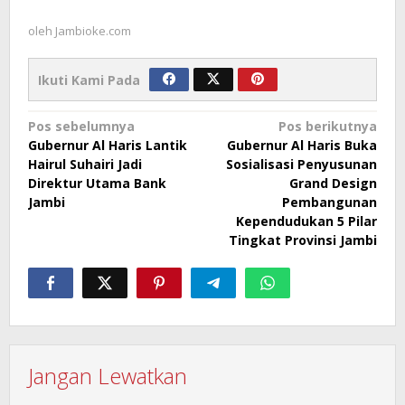
oleh
Jambioke.com
Ikuti Kami Pada
Navigasi
Pos sebelumnya
Pos berikutnya
Gubernur Al Haris Lantik
Gubernur Al Haris Buka
pos
Hairul Suhairi Jadi
Sosialisasi Penyusunan
Direktur Utama Bank
Grand Design
Jambi
Pembangunan
Kependudukan 5 Pilar
Tingkat Provinsi Jambi
Jangan Lewatkan