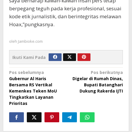
saya berharap kawan-kawan insan pers tetap
berpegang teguh pada kerja profesional, sesuai
kode etik jurnalistik, dan berintegritas melawan
Hoax,”pungkasnya.
oleh
Jambioke.com
Ikuti Kami Pada
Navigasi
Pos sebelumnya
Pos berikutnya
Gubernur Al Haris
Digelar di Rumah Dinas,
pos
Bersama RS Vertikal
Bupati Batanghari
Kemenkes Teken MoU
Dukung Rakerda IJTI
Tingkatkan Layanan
Prioritas