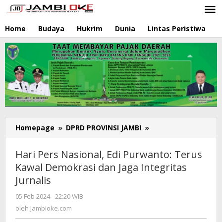
Lewati
ke
konten
Home
Budaya
Hukrim
Dunia
Lintas Peristiwa
N
Homepage
»
DPRD PROVINSI JAMBI
»
Hari
Pers
Nasional,
Hari Pers Nasional, Edi Purwanto: Terus
Edi
Kawal Demokrasi dan Jaga Integritas
Purwanto:
Jurnalis
Terus
Kawal
05 Feb 2024 - 22:20 WIB
oleh
Demokrasi
Jambioke.com
oleh
Jambioke.com
dan
Jaga