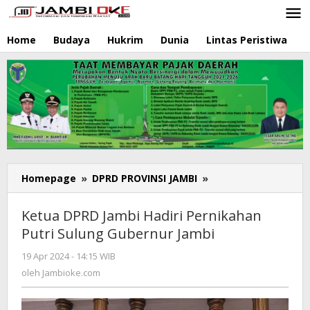
Lewati
ke
konten
Home
Budaya
Hukrim
Dunia
Lintas Peristiwa
N
Homepage
»
DPRD PROVINSI JAMBI
»
Ketua
DPRD
Jambi
Ketua DPRD Jambi Hadiri Pernikahan
Hadiri
Putri Sulung Gubernur Jambi
Pernikahan
Putri
19 Apr 2024 - 14:15 WIB
oleh
Sulung
Jambioke.com
oleh
Jambioke.com
Gubernur
Jambi