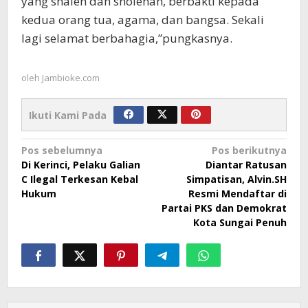
yang shaleh dan sholehah, berbakti kepada
kedua orang tua, agama, dan bangsa. Sekali
lagi selamat berbahagia,”pungkasnya.
oleh
Jambioke.com
Ikuti Kami Pada
Navigasi
Pos sebelumnya
Pos berikutnya
Di Kerinci, Pelaku Galian
Diantar Ratusan
pos
C Ilegal Terkesan Kebal
Simpatisan, Alvin.SH
Hukum
Resmi Mendaftar di
Partai PKS dan Demokrat
Kota Sungai Penuh