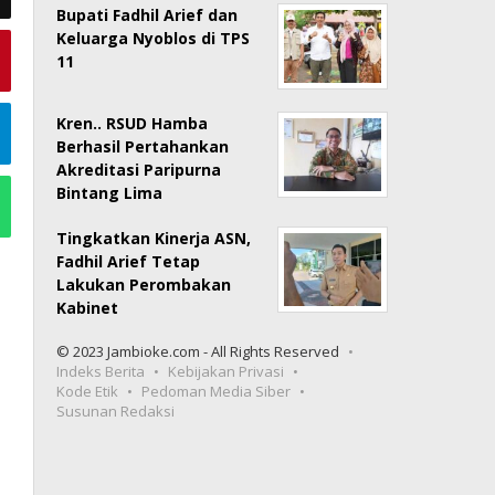
Bupati Fadhil Arief dan
Keluarga Nyoblos di TPS
11
Kren.. RSUD Hamba
Berhasil Pertahankan
Akreditasi Paripurna
Bintang Lima
Tingkatkan Kinerja ASN,
Fadhil Arief Tetap
Lakukan Perombakan
Kabinet
© 2023 Jambioke.com - All Rights Reserved
Indeks Berita
Kebijakan Privasi
Kode Etik
Pedoman Media Siber
Susunan Redaksi