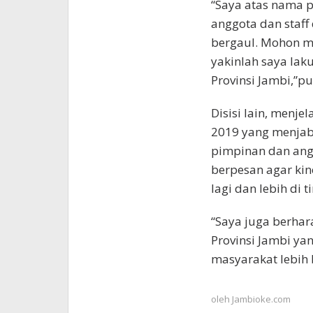
“Saya atas nama 
anggota dan staf
bergaul. Mohon maa
yakinlah saya la
Provinsi Jambi,”p
Disisi lain, menj
2019 yang menjaba
pimpinan dan angg
berpesan agar kine
lagi dan lebih di t
“Saya juga berha
Provinsi Jambi yan
masyarakat lebih 
oleh
Jambioke.com