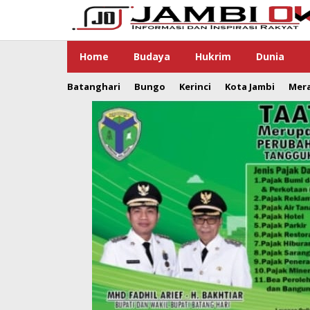
Lewati
ke
konten
Home
Budaya
Hukrim
Dunia
Batanghari
Bungo
Kerinci
Kota Jambi
Mer