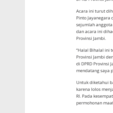
Acara ini turut di
Pinto Jayanegara d
sejumlah anggota 
dan acara ini diha
Provinsi Jambi.
“Halal Bihalal ini
Provinsi Jambi de
di DPRD Provinsi 
mendatang saya pa
Untuk diketahui 
karena lolos menja
RI. Pada kesempa
permohonan maaf 