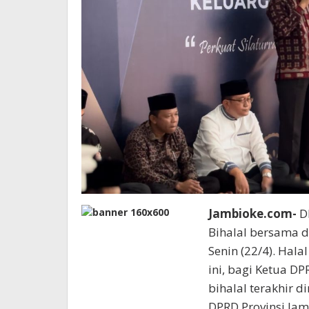
Jambioke.com-
DP
Bihalal bersama d
Senin (22/4). Hala
ini, bagi Ketua DP
bihalal terakhir 
DPRD Provinsi Jam