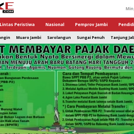
Min
Lintas Peristiwa
Nasional
Pemprov Jambi
Pendid
angin
Muaro Jambi
Sarolangun
Sungai Penuh
Tanjung Ja