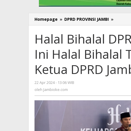
Homepage
»
DPRD PROVINSI JAMBI
»
Halal
Bihalal
DPRD
Halal Bihalal DP
Jambi,
Edi
Ini Halal Bihalal
Purwan
Ini
Halal
Ketua DPRD Jam
Bihalal
Terakhi
Saya
22 Apr 2024 - 13:06 WIB
oleh
Sebaga
Jambioke.com
oleh
Jambioke.com
Ketua
DPRD
Jambi