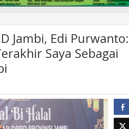
RD Jambi, Edi Purwanto:
 Terakhir Saya Sebagai
to:
bi
r
i