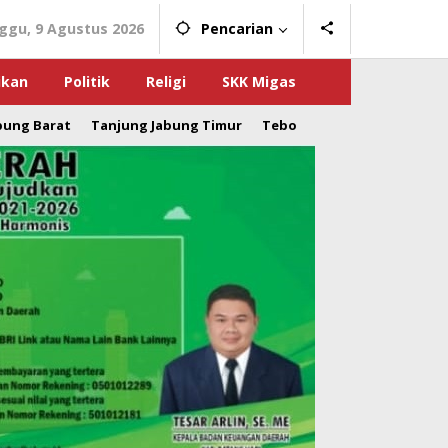
ggu, 9 Agustus 2026
Pencarian
ikan
Politik
Religi
SKK Migas
bung Barat
Tanjung Jabung Timur
Tebo