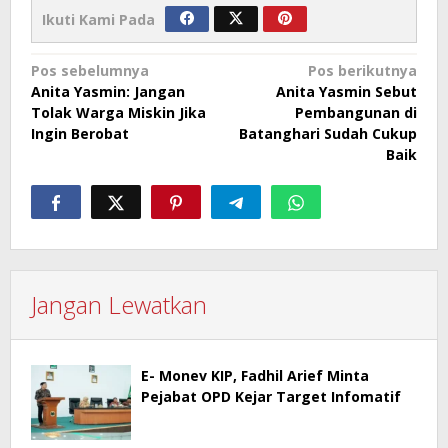
Ikuti Kami Pada
Navigasi
Pos sebelumnya
Pos berikutnya
Anita Yasmin: Jangan
Anita Yasmin Sebut
pos
Tolak Warga Miskin Jika
Pembangunan di
Ingin Berobat
Batanghari Sudah Cukup
Baik
Jangan Lewatkan
E- Monev KIP, Fadhil Arief Minta
Pejabat OPD Kejar Target Infomatif