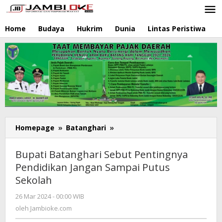
Lewati
ke
konten
Home
Budaya
Hukrim
Dunia
Lintas Peristiwa
N
Homepage
»
Batanghari
»
Bupati
Batanghari
Sebut
Bupati Batanghari Sebut Pentingnya
Pentingnya
Pendidikan Jangan Sampai Putus
Pendidikan
Sekolah
Jangan
Sampai
26 Mar 2024 - 00:00 WIB
oleh
Putus
Jambioke.com
oleh
Jambioke.com
Sekolah