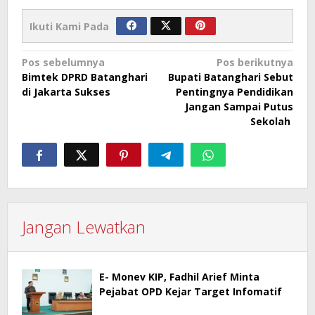
Ikuti Kami Pada
Navigasi
Pos sebelumnya
Pos berikutnya
Bimtek DPRD Batanghari
Bupati Batanghari Sebut
pos
di Jakarta Sukses
Pentingnya Pendidikan
Jangan Sampai Putus
Sekolah
Jangan Lewatkan
E- Monev KIP, Fadhil Arief Minta
Pejabat OPD Kejar Target Infomatif