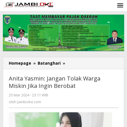
Lewati
ke
konten
Homepage
»
Batanghari
»
Anita
Yasmin:
Jangan
Anita Yasmin: Jangan Tolak Warga
Tolak
Miskin Jika Ingin Berobat
Warga
Miskin
25 Mar 2024 - 23:11 WIB
oleh
Jika
Jambioke.com
oleh
Jambioke.com
Ingin
Berobat