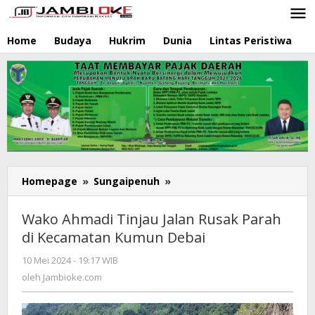
Lewati
ke
konten
Home
Budaya
Hukrim
Dunia
Lintas Peristiwa
N
Homepage
»
Sungaipenuh
»
Wako
Ahmadi
Tinjau
Wako Ahmadi Tinjau Jalan Rusak Parah
Jalan
di Kecamatan Kumun Debai
Rusak
Parah
10 Mei 2024 - 19:17 WIB
oleh
di
Jambioke.com
oleh
Jambioke.com
Kecamatan
Kumun
Debai