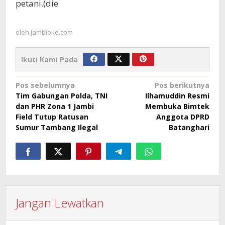
petani.(die
oleh
Jambioke.com
Ikuti Kami Pada
Navigasi
Pos sebelumnya
Pos berikutnya
Tim Gabungan Polda, TNI
Ilhamuddin Resmi
pos
dan PHR Zona 1 Jambi
Membuka Bimtek
Field Tutup Ratusan
Anggota DPRD
Sumur Tambang Ilegal
Batanghari
Jangan Lewatkan