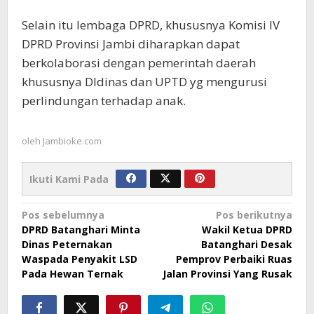
Selain itu lembaga DPRD, khususnya Komisi IV
DPRD Provinsi Jambi diharapkan dapat
berkolaborasi dengan pemerintah daerah
khususnya Dldinas dan UPTD yg mengurusi
perlindungan terhadap anak.
oleh
Jambioke.com
Ikuti Kami Pada
Navigasi
Pos sebelumnya
Pos berikutnya
DPRD Batanghari Minta
Wakil Ketua DPRD
pos
Dinas Peternakan
Batanghari Desak
Waspada Penyakit LSD
Pemprov Perbaiki Ruas
Pada Hewan Ternak
Jalan Provinsi Yang Rusak