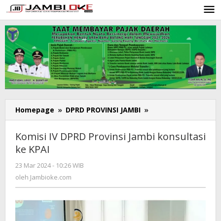
Lewati
ke
konten
Homepage
»
DPRD PROVINSI JAMBI
»
Komisi
IV DPRD
Provinsi
Komisi IV DPRD Provinsi Jambi konsultasi
Jambi konsultasi
ke KPAI
ke
KPAI
23 Mar 2024 - 10:26 WIB
oleh
Jambioke.com
oleh
Jambioke.com