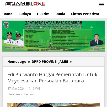
Lewati
ke
konten
Home
Budaya
Hukrim
Dunia
Lintas Peristiwa
N
Homepage
»
DPRD PROVINSI JAMBI
»
Edi
Purwanto
Hargai
Edi Purwanto Hargai Pemerintah Untuk
Pemerintah
Meyelesaikan Persoalan Batubara
Untuk
Meyelesaikan
17 Mar 2024 - 11:16 WIB
oleh
Persoalan
Jambioke.com
oleh
Jambioke.com
Batubara