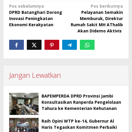
Navigasi
Pos sebelumnya
Pos berikutnya
DPRD Batanghari Dorong
Pelayanan Semakin
pos
Inovasi Peningkatan
Memburuk, Direktur
Ekonomi Kerakyatan
Rumah Sakit MH AThalib
Akan Didemo Aktivis
Jangan Lewatkan
BAPEMPERDA DPRD Provinsi Jambi
Konsultasikan Ranperda Pengelolaan
Tahura ke Kementerian Kehutanan
Raih Opini WTP ke-14, Gubernur Al
Haris Tegaskan Komitmen Perbaiki