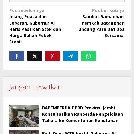
Navigasi
Pos sebelumnya
Pos berikutnya
Jelang Puasa dan
Sambut Ramadhan,
pos
Lebaran, Gubernur Al
Pemkab Batanghari
Haris Pastikan Stok dan
Undang Para Da’i Doa
Harga Bahan Pokok
Bersama
Stabil
Jangan Lewatkan
BAPEMPERDA DPRD Provinsi Jambi
Konsultasikan Ranperda Pengelolaan
Tahura ke Kementerian Kehutanan
Raih Opini WTP ke-14, Gubernur Al