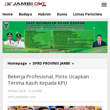
Lewati
ke
konten
Home
Budaya
Hukrim
Dunia
Lintas Peristiwa
N
Homepage
»
DPRD PROVINSI JAMBI
»
Bekerja
Profesional,
Pinto
Bekerja Profesional, Pinto Ucapkan
Ucapkan
Terima Kasih Kepada KPU
Terima
Kasih
09 Mar 2024 - 11:24 WIB
oleh
Kepada
Jambioke.com
oleh
Jambioke.com
KPU