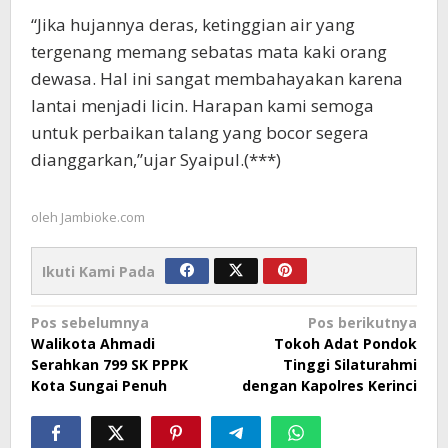
“Jika hujannya deras, ketinggian air yang
tergenang memang sebatas mata kaki orang
dewasa. Hal ini sangat membahayakan karena
lantai menjadi licin. Harapan kami semoga
untuk perbaikan talang yang bocor segera
dianggarkan,”ujar Syaipul.(***)
oleh
Jambioke.com
Ikuti Kami Pada
Navigasi
Pos sebelumnya
Pos berikutnya
Walikota Ahmadi
Tokoh Adat Pondok
pos
Serahkan 799 SK PPPK
Tinggi Silaturahmi
Kota Sungai Penuh
dengan Kapolres Kerinci