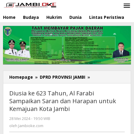
Lewati
ke
konten
Home
Budaya
Hukrim
Dunia
Lintas Peristiwa
N
Homepage
»
DPRD PROVINSI JAMBI
»
Diusia
ke
623
Diusia ke 623 Tahun, Al Farabi
Tahun,
Sampaikan Saran dan Harapan untuk
Al
Kemajuan Kota Jambi
Farabi
Sampaikan
28 Mei 2024 - 19:50 WIB
oleh
Saran
Jambioke.com
oleh
Jambioke.com
dan
Harapan