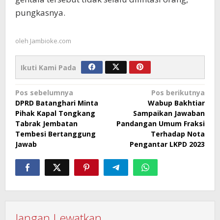
pungkasnya.
oleh
Jambioke.com
Ikuti Kami Pada
Navigasi
Pos sebelumnya
Pos berikutnya
DPRD Batanghari Minta
Wabup Bakhtiar
pos
Pihak Kapal Tongkang
Sampaikan Jawaban
Tabrak Jembatan
Pandangan Umum Fraksi
Tembesi Bertanggung
Terhadap Nota
Jawab
Pengantar LKPD 2023
Jangan Lewatkan