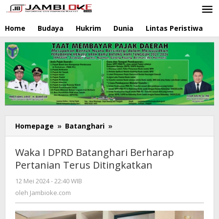
Lewati
ke
konten
Home
Budaya
Hukrim
Dunia
Lintas Peristiwa
N
Homepage
»
Batanghari
»
Waka
I
DPRD
Waka I DPRD Batanghari Berharap
Batanghari
Pertanian Terus Ditingkatkan
Berharap
Pertanian
12 Mei 2024 - 22:40 WIB
oleh
Terus
Jambioke.com
oleh
Jambioke.com
Ditingkatkan