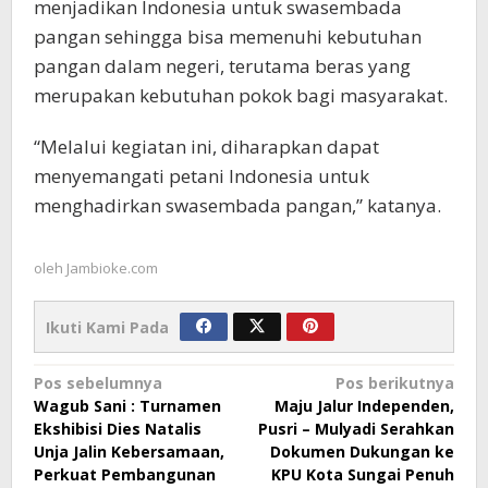
menjadikan Indonesia untuk swasembada
pangan sehingga bisa memenuhi kebutuhan
pangan dalam negeri, terutama beras yang
merupakan kebutuhan pokok bagi masyarakat.
“Melalui kegiatan ini, diharapkan dapat
menyemangati petani Indonesia untuk
menghadirkan swasembada pangan,” katanya.
oleh
Jambioke.com
Ikuti Kami Pada
Navigasi
Pos sebelumnya
Pos berikutnya
Wagub Sani : Turnamen
Maju Jalur Independen,
pos
Ekshibisi Dies Natalis
Pusri – Mulyadi Serahkan
Unja Jalin Kebersamaan,
Dokumen Dukungan ke
Perkuat Pembangunan
KPU Kota Sungai Penuh