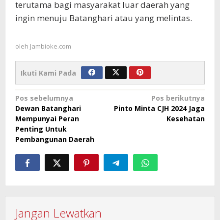
terutama bagi masyarakat luar daerah yang
ingin menuju Batanghari atau yang melintas.
oleh
Jambioke.com
Ikuti Kami Pada
Navigasi
Pos sebelumnya
Pos berikutnya
Dewan Batanghari
Pinto Minta CJH 2024 Jaga
pos
Mempunyai Peran
Kesehatan
Penting Untuk
Pembangunan Daerah
Jangan Lewatkan