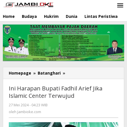
Lewati
ke
konten
Home
Budaya
Hukrim
Dunia
Lintas Peristiwa
N
Homepage
»
Batanghari
»
Ini
Harapan
Bupati
Ini Harapan Bupati Fadhil Arief Jika
Fadhil
Islamic Center Terwujud
Arief
Jika
27 Mei 2024 - 04:23 WIB
oleh
Islamic
Jambioke.com
oleh
Jambioke.com
Center
Terwujud