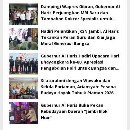
Dampingi Wapres Gibran, Gubernur Al
Haris Perjuangkan MRI Baru dan
Tambahan Dokter Spesialis untuk
RSUD Raden Mattaher
Hadiri Pelantikan JKSN Jambi, Al Haris
Tekankan Peran Guru dan Kiai Jaga
Moral Generasi Bangsa
Gubernur Al Haris Hadiri Upacara Hari
Bhayangkara ke-80, Apresiasi
Pengabdian Polri untuk Bangsa dan
Daerah
Silaturahmi dengan Wawako dan
Sekda Pariaman, Ariansyah: Pesona
Budaya Hoyak Tabuik Piaman 2026
Jadi Contoh Promosi Budaya di Jambi
Gubernur Al Haris Buka Pekan
Kebudayaan Daerah “Jambi Elok
Nian”