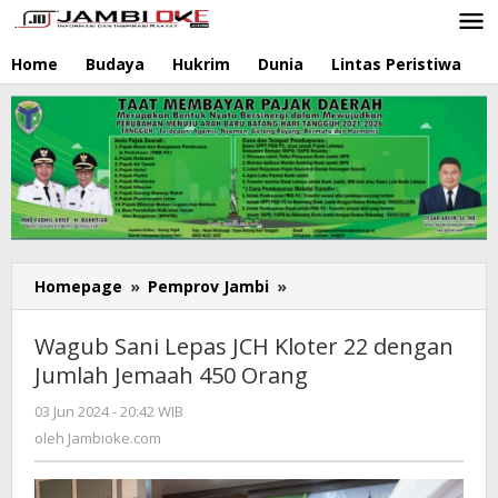
Lewati
ke
konten
Home
Budaya
Hukrim
Dunia
Lintas Peristiwa
N
Homepage
»
Pemprov Jambi
»
Wagub
Sani
Lepas
Wagub Sani Lepas JCH Kloter 22 dengan
JCH
Jumlah Jemaah 450 Orang
Kloter
22
03 Jun 2024 - 20:42 WIB
oleh
dengan
Jambioke.com
oleh
Jambioke.com
Jumlah
Jemaah
450