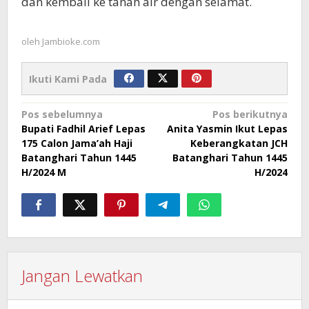
dan kembali ke tanah air dengan selamat.
oleh
Jambioke.com
Ikuti Kami Pada
Navigasi
Pos sebelumnya
Pos berikutnya
Bupati Fadhil Arief Lepas
Anita Yasmin Ikut Lepas
pos
175 Calon Jama’ah Haji
Keberangkatan JCH
Batanghari Tahun 1445
Batanghari Tahun 1445
H/2024 M
H/2024
Jangan Lewatkan