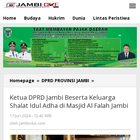
Lewati
ke
konten
Home
Budaya
Hukrim
Dunia
Lintas Peristiwa
N
Homepage
»
DPRD PROVINSI JAMBI
»
Ketua
DPRD
Jambi
Ketua DPRD Jambi Beserta Keluarga
Beserta
Shalat Idul Adha di Masjid Al Falah Jambi
Keluarga
Shalat
17 Jun 2024 - 12:42 WIB
oleh
Idul
Jambioke.com
oleh
Jambioke.com
Adha
di
Masjid