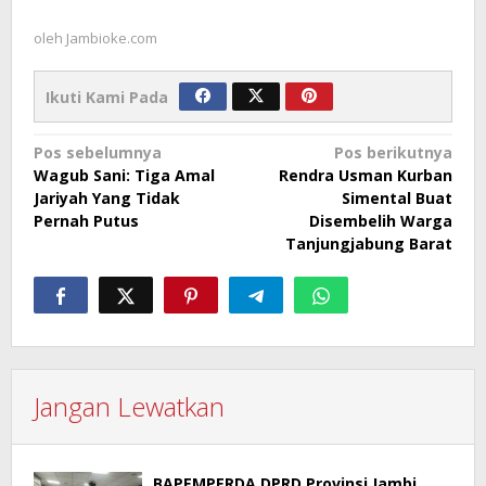
oleh
Jambioke.com
Ikuti Kami Pada
Navigasi
Pos sebelumnya
Pos berikutnya
Wagub Sani: Tiga Amal
Rendra Usman Kurban
pos
Jariyah Yang Tidak
Simental Buat
Pernah Putus
Disembelih Warga
Tanjungjabung Barat
Jangan Lewatkan
BAPEMPERDA DPRD Provinsi Jambi