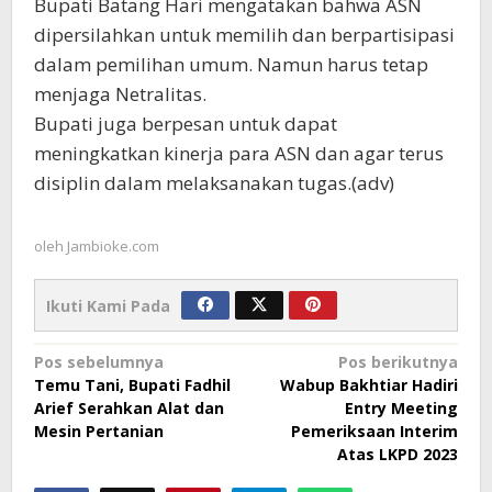
Bupati Batang Hari mengatakan bahwa ASN
dipersilahkan untuk memilih dan berpartisipasi
dalam pemilihan umum. Namun harus tetap
menjaga Netralitas.
Bupati juga berpesan untuk dapat
meningkatkan kinerja para ASN dan agar terus
disiplin dalam melaksanakan tugas.(adv)
oleh
Jambioke.com
Ikuti Kami Pada
Navigasi
Pos sebelumnya
Pos berikutnya
Temu Tani, Bupati Fadhil
Wabup Bakhtiar Hadiri
pos
Arief Serahkan Alat dan
Entry Meeting
Mesin Pertanian
Pemeriksaan Interim
Atas LKPD 2023