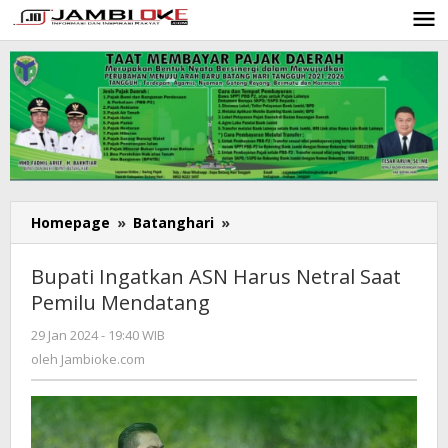
Lewati
ke
konten
Homepage
»
Batanghari
»
Bupati
Ingatkan
ASN
Bupati Ingatkan ASN Harus Netral Saat
Harus
Pemilu Mendatang
Netral
Saat
29 Jan 2024 - 19:40 WIB
oleh
Pemilu
Jambioke.com
oleh
Jambioke.com
Mendatang