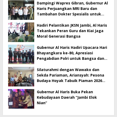
Dampingi Wapres Gibran, Gubernur Al
Haris Perjuangkan MRI Baru dan
Tambahan Dokter Spesialis untuk
RSUD Raden Mattaher
Hadiri Pelantikan JKSN Jambi, Al Haris
Tekankan Peran Guru dan Kiai Jaga
Moral Generasi Bangsa
Gubernur Al Haris Hadiri Upacara Hari
Bhayangkara ke-80, Apresiasi
Pengabdian Polri untuk Bangsa dan
Daerah
Silaturahmi dengan Wawako dan
Sekda Pariaman, Ariansyah: Pesona
Budaya Hoyak Tabuik Piaman 2026
Jadi Contoh Promosi Budaya di Jambi
Gubernur Al Haris Buka Pekan
Kebudayaan Daerah “Jambi Elok
Nian”