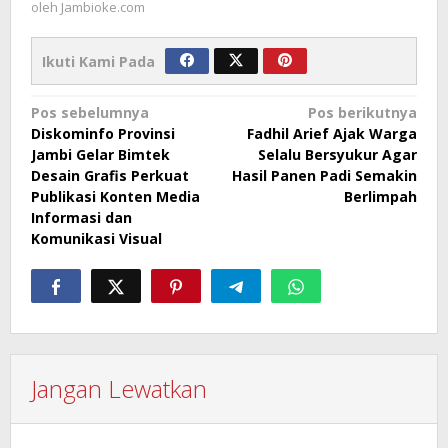
oleh
Jambioke.com
Ikuti Kami Pada
Navigasi
Pos sebelumnya
Pos berikutnya
Diskominfo Provinsi
Fadhil Arief Ajak Warga
pos
Jambi Gelar Bimtek
Selalu Bersyukur Agar
Desain Grafis Perkuat
Hasil Panen Padi Semakin
Publikasi Konten Media
Berlimpah
Informasi dan
Komunikasi Visual
Jangan Lewatkan