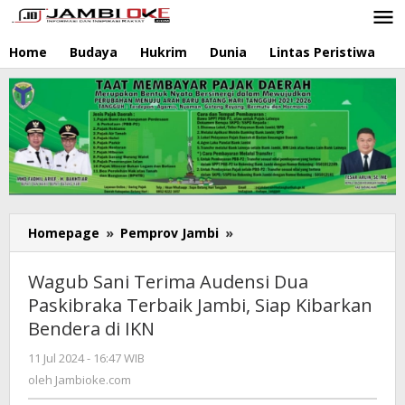
Lewati
ke
konten
Home
Budaya
Hukrim
Dunia
Lintas Peristiwa
N
Homepage
»
Pemprov Jambi
»
Wagub
Sani
Terima
Wagub Sani Terima Audensi Dua
Audensi
Paskibraka Terbaik Jambi, Siap Kibarkan
Dua
Bendera di IKN
Paskibraka
Terbaik
11 Jul 2024 - 16:47 WIB
oleh
Jambi,
Jambioke.com
oleh
Jambioke.com
Siap
Kibarkan