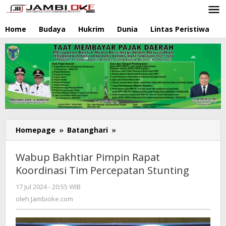
Lewati
ke
konten
Home
Budaya
Hukrim
Dunia
Lintas Peristiwa
N
Homepage
»
Batanghari
»
Wabup
Bakhtiar
Pimpin
Wabup Bakhtiar Pimpin Rapat
Rapat
Koordinasi Tim Percepatan Stunting
Koordinasi
Tim
17 Jul 2024 - 20:55 WIB
oleh
Percepatan
Jambioke.com
oleh
Jambioke.com
Stunting