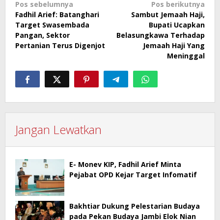
Navigasi
Pos sebelumnya
Pos berikutnya
Fadhil Arief: Batanghari
Sambut Jemaah Haji,
pos
Target Swasembada
Bupati Ucapkan
Pangan, Sektor
Belasungkawa Terhadap
Pertanian Terus Digenjot
Jemaah Haji Yang
Meninggal
Jangan Lewatkan
E- Monev KIP, Fadhil Arief Minta
Pejabat OPD Kejar Target Infomatif
Bakhtiar Dukung Pelestarian Budaya
pada Pekan Budaya Jambi Elok Nian