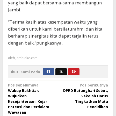
yang baik dapat bersama-sama membangun
Jambi.
“Terima kasih atas kesempatan waktu yang
diberikan untuk kami bersilaturahmi dan kita
berharap sinergitas kita dapat terjalin terus
dengan baik,”pungkasnya.
oleh
Jambioke.com
Ikuti Kami Pada
Navigasi
Pos sebelumnya
Pos berikutnya
Wabup Bakhtiar:
DPRD Batanghari Sebut,
pos
Wujudkan
Sekolah Harus
Kesejahteraan, Kejar
Tingkatkan Mutu
Potensi dan Perdalam
Pendidikan
Wawasan