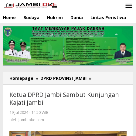
Lewati
ke
konten
Home
Budaya
Hukrim
Dunia
Lintas Peristiwa
N
Homepage
»
DPRD PROVINSI JAMBI
»
Ketua
DPRD
Jambi
Ketua DPRD Jambi Sambut Kunjungan
Sambut
Kajati Jambi
Kunjungan
Kajati
19 Jul 2024 - 14:50 WIB
oleh
Jambi
Jambioke.com
oleh
Jambioke.com