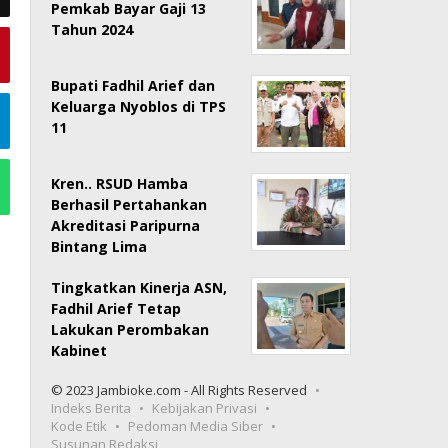
Pemkab Bayar Gaji 13
Tahun 2024
Bupati Fadhil Arief dan
Keluarga Nyoblos di TPS
11
Kren.. RSUD Hamba
Berhasil Pertahankan
Akreditasi Paripurna
Bintang Lima
Tingkatkan Kinerja ASN,
Fadhil Arief Tetap
Lakukan Perombakan
Kabinet
© 2023 Jambioke.com - All Rights Reserved
Indeks Berita
Kebijakan Privasi
Kode Etik
Pedoman Media Siber
Susunan Redaksi