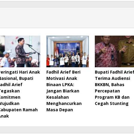
Peringati Hari Anak
Fadhil Arief Beri
Bupati Fadhil Arie
Nasional, Bupati
Motivasi Anak
Terima Audiensi
Fadhil Arief
Binaan LPKA:
BKKBN, Bahas
Tegaskan
Jangan Biarkan
Percepatan
Komitmen
Kesalahan
Program KB dan
Wujudkan
Menghancurkan
Cegah Stunting
Kabupaten Ramah
Masa Depan
Anak