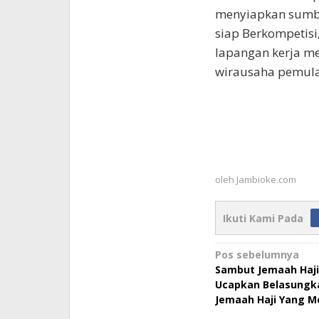
menyiapkan sumbe
siap Berkompetisi
lapangan kerja m
wirausaha pemula
oleh
Jambioke.com
Ikuti Kami Pada
Navigasi
Pos sebelumnya
Sambut Jemaah Haji
pos
Ucapkan Belasungk
Jemaah Haji Yang M