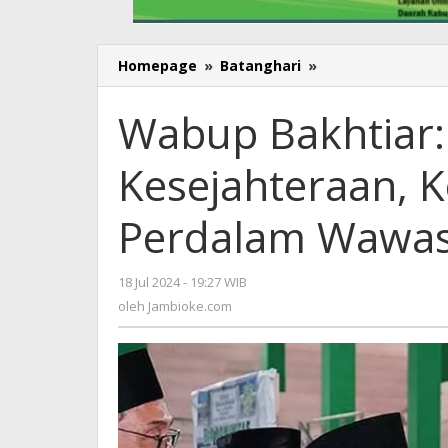
Homepage
»
Batanghari
»
Wabup
Bakhtiar:
Wujudkan
Wabup Bakhtiar
Kesejahteraan,
Kejar
Kesejahteraan, K
Potensi
dan
Perdalam
Perdalam Wawa
Wawasan
18 Jul 2024 - 19:27 WIB
oleh
Jambioke.com
oleh
Jambioke.com