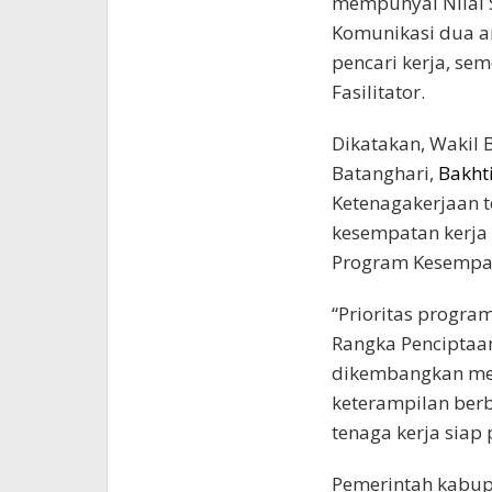
mempunyai Nilai 
Komunikasi dua a
pencari kerja, se
Fasilitator.
Dikatakan, Wakil B
Batanghari,
Bakht
Ketenagakerjaan t
kesempatan kerja 
Program Kesempat
“Prioritas progr
Rangka Penciptaa
dikembangkan mela
keterampilan ber
tenaga kerja siap
Pemerintah kabup