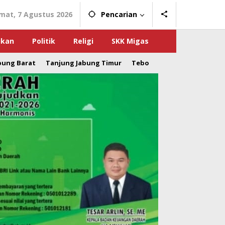
mat, 7 Agustus 2026
Pencarian
ikan
Politik
Religi
SKK Migas
bung Barat
Tanjung Jabung Timur
Tebo