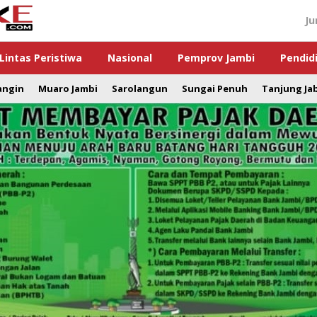
Ju
Lintas Peristiwa
Nasional
Pemprov Jambi
Pendid
angin
Muaro Jambi
Sarolangun
Sungai Penuh
Tanjung Ja