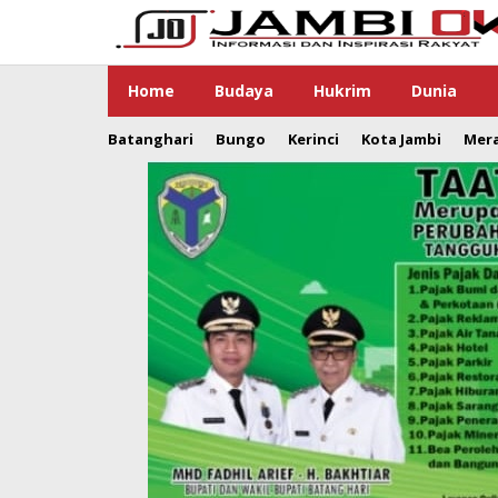
Lewati
ke
konten
Home
Budaya
Hukrim
Dunia
Batanghari
Bungo
Kerinci
Kota Jambi
Mer