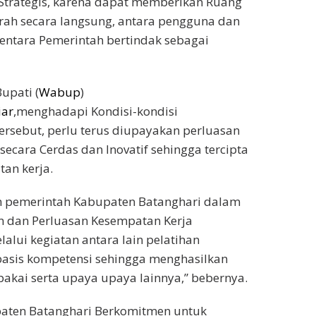
Strategis, karena dapat memberikan Ruang
rah secara langsung, antara pengguna dan
mentara Pemerintah bertindak sebagai
upati (
Wabup
)
iar
,menghadapi Kondisi-kondisi
ersebut, perlu terus diupayakan perluasan
secara Cerdas dan Inovatif sehingga tercipta
an kerja.
am pemerintah Kabupaten Batanghari dalam
n dan Perluasan Kesempatan Kerja
lui kegiatan antara lain pelatihan
basis kompetensi sehingga menghasilkan
 pakai serta upaya upaya lainnya,” bebernya.
aten Batanghari Berkomitmen untuk