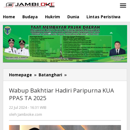
Lewati
ke
konten
Home
Budaya
Hukrim
Dunia
Lintas Peristiwa
N
Homepage
»
Batanghari
»
Wabup
Bakhtiar
Hadiri
Wabup Bakhtiar Hadiri Paripurna KUA
Paripurna
PPAS TA 2025
KUA
PPAS
22 Jul 2024 - 16:31 WIB
oleh
TA
Jambioke.com
oleh
Jambioke.com
2025