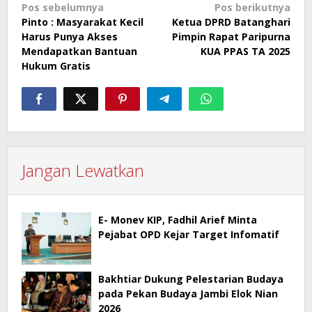
Navigasi
Pos sebelumnya
Pos berikutnya
Pinto : Masyarakat Kecil
Ketua DPRD Batanghari
pos
Harus Punya Akses
Pimpin Rapat Paripurna
Mendapatkan Bantuan
KUA PPAS TA 2025
Hukum Gratis
Jangan Lewatkan
E- Monev KIP, Fadhil Arief Minta
Pejabat OPD Kejar Target Infomatif
Bakhtiar Dukung Pelestarian Budaya
pada Pekan Budaya Jambi Elok Nian
2026